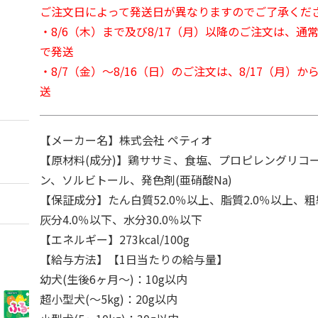
ご注文日によって発送日が異なりますのでご了承くだ
・8/6（木）まで及び8/17（月）以降のご注文は、通
で発送
・8/7（金）～8/16（日）のご注文は、8/17（月）
送
【メーカー名】株式会社 ペティオ
【原材料(成分)】鶏ササミ、食塩、プロピレングリコ
ン、ソルビトール、発色剤(亜硝酸Na)
【保証成分】たん白質52.0％以上、脂質2.0％以上、粗
灰分4.0％以下、水分30.0％以下
【エネルギー】273kcal/100g
【給与方法】【1日当たりの給与量】
幼犬(生後6ヶ月～)：10g以内
超小型犬(～5kg)：20g以内