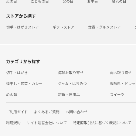
母の日
こどもの日
父の日
お中元
敬老の日
ストアから探す
切手・はがきストア
ギフトストア
食品・グルメストア
カテゴリから探す
切手・はがき
海鮮お取り寄せ
肉お取り寄せ
梅干し・惣菜・カレー
ジャム・はちみつ
調味料・ドレッ
めん類
雑貨・日用品
スイーツ
ご利用ガイド
よくあるご質問
お問い合わせ
利用規約
サイト運営会社について
特定商取引法に基づく表記について