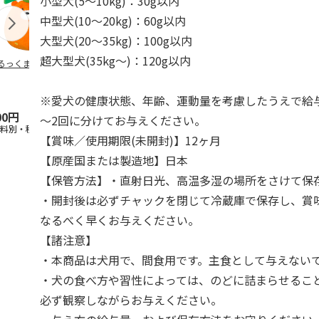
小型犬(5～10kg)：30g以内
中型犬(10～20kg)：60g以内
大型犬(20～35kg)：100g以内
超大型犬(35kg～)：120g以内
るっくま みかん
デオトイレ 飛び散
獣医師開発 ニオイ
無添加良品 
らない消臭・抗菌サ
をとる砂専用 猫ト
ムデンタルコ
ンド 4L
イレ ナチュラルグ
ぐるぐるボー
レー
…
※愛犬の健康状態、年齢、運動量を考慮したうえで給与
00円
1,320円
1,550円
470円
～2回に分けてお与えください。
送料別・税込)
(送料別・税込)
(送料別・税込)
(送料別・税込
【賞味／使用期限(未開封)】12ヶ月
【原産国または製造地】日本
【保管方法】・直射日光、高温多湿の場所をさけて保
・開封後は必ずチャックを閉じて冷蔵庫で保存し、賞
なるべく早くお与えください。
【諸注意】
・本商品は犬用で、間食用です。主食として与えない
・犬の食べ方や習性によっては、のどに詰まらせるこ
必ず観察しながらお与えください。