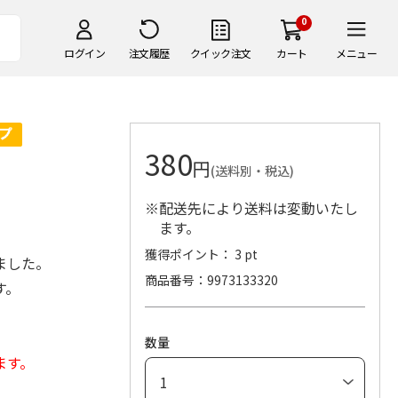
0
ログイン
注文履歴
クイック注文
カート
メニュー
380
円
(送料別・税込)
※配送先により送料は変動いたし
ます。
獲得ポイント： 3 pt
ました。
商品番号
9973133320
す。
数量
ます。