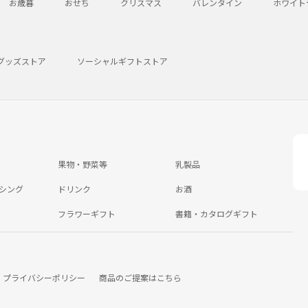
お歳暮
おせち
クリスマス
バレンタイン
ホワイト
グッズストア
ソーシャルギフトストア
果物・野菜等
乳製品
シング
ドリンク
お酒
フラワーギフト
書籍・カタログギフト
プライバシーポリシー
商品のご提案はこちら