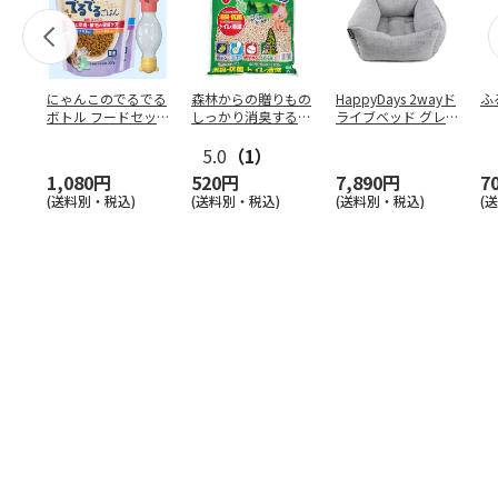
にゃんこのでるでる
森林からの贈りもの
HappyDays 2wayド
ふ
ボトル フードセッ
しっかり消臭するひ
ライブベッド グレ
ト
のきの猫砂 7L
ー
5.0
（1）
1,080円
520円
7,890円
7
(送料別・税込)
(送料別・税込)
(送料別・税込)
(