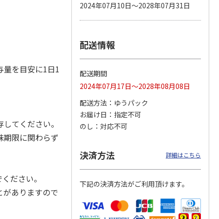
2024年07月10日～2028年07月31日
配送情報
カムカ
銀のスプーン パウ
ペット線香 虹のか
CIAO 香り立つクラ
ーン
チ 健康に育つ子ね
なた フルーティフ
ンキー ちゅ～る和
ン型 S
こ用 まぐろ・かつ
ローラルの香り
えBOX とりささ
…
おに
…
量を目安に1日1
配送期間
120円
590円
380円
2024年07月17日～2028年08月08日
)
(送料別・税込)
(送料別・税込)
(送料別・税込)
配送方法
ゆうパック
お届け日
指定不可
存してください。
のし
対応不可
味期限に関わらず
決済方法
詳細はこちら
でください。
下記の決済方法がご利用頂けます。
とがありますので