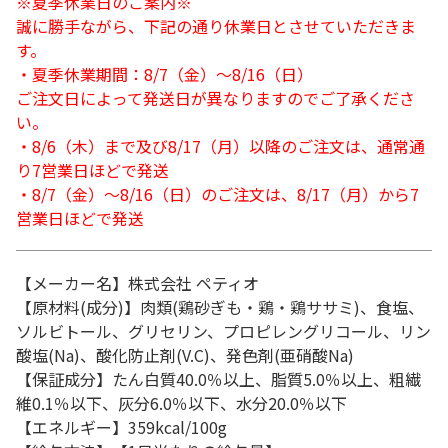
※夏季休業日のご案内※
誠に勝手ながら、下記の通り休業日とさせていただきま
す。
・夏季休業期間：8/7（金）～8/16（日）
ご注文日によって発送日が異なりますのでご了承くださ
い。
・8/6（木）まで及び8/17（月）以降のご注文は、通常通
り7営業日ほどで発送
・8/7（金）～8/16（日）のご注文は、8/17（月）から7
営業日ほどで発送
【メーカー名】株式会社 ペティオ
【原材料(成分)】肉類(鶏砂ぎも・鶏・鶏ササミ)、食塩、
ソルビトール、グリセリン、プロピレングリコール、リン
酸塩(Na)、酸化防止剤(V.C)、発色剤(亜硝酸Na)
【保証成分】たん白質40.0％以上、脂質5.0％以上、粗繊
維0.1％以下、灰分6.0％以下、水分20.0％以下
【エネルギー】359kcal/100g