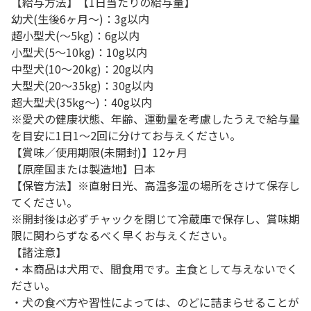
【給与方法】【1日当たりの給与量】
幼犬(生後6ヶ月～)：3g以内
超小型犬(～5kg)：6g以内
小型犬(5～10kg)：10g以内
中型犬(10～20kg)：20g以内
大型犬(20～35kg)：30g以内
超大型犬(35kg～)：40g以内
※愛犬の健康状態、年齢、運動量を考慮したうえで給与量
を目安に1日1～2回に分けてお与えください。
【賞味／使用期限(未開封)】12ヶ月
【原産国または製造地】日本
【保管方法】※直射日光、高温多湿の場所をさけて保存し
てください。
※開封後は必ずチャックを閉じて冷蔵庫で保存し、賞味期
限に関わらずなるべく早くお与えください。
【諸注意】
・本商品は犬用で、間食用です。主食として与えないでく
ださい。
・犬の食べ方や習性によっては、のどに詰まらせることが