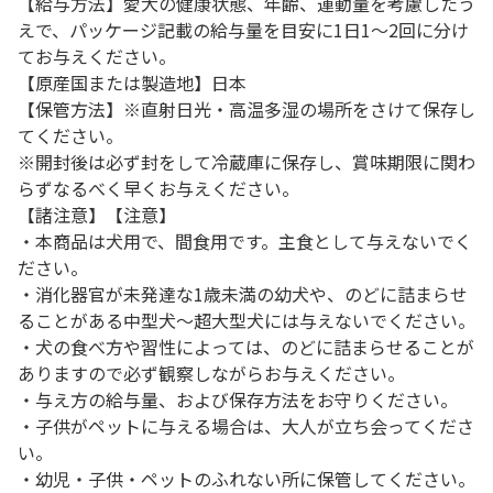
【給与方法】愛犬の健康状態、年齢、運動量を考慮したう
えで、パッケージ記載の給与量を目安に1日1～2回に分け
てお与えください。
【原産国または製造地】日本
【保管方法】※直射日光・高温多湿の場所をさけて保存し
てください。
※開封後は必ず封をして冷蔵庫に保存し、賞味期限に関わ
らずなるべく早くお与えください。
【諸注意】【注意】
・本商品は犬用で、間食用です。主食として与えないでく
ださい。
・消化器官が未発達な1歳未満の幼犬や、のどに詰まらせ
ることがある中型犬～超大型犬には与えないでください。
・犬の食べ方や習性によっては、のどに詰まらせることが
ありますので必ず観察しながらお与えください。
・与え方の給与量、および保存方法をお守りください。
・子供がペットに与える場合は、大人が立ち会ってくださ
い。
・幼児・子供・ペットのふれない所に保管してください。