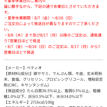
※夏季休業日のご案内※
誠に勝手ながら、下記の通り休業日とさせていただきま
す。
・夏季休業期間：8/7（金）～8/16（日）
ご注文日によって発送日が異なりますのでご了承くださ
い。
・8/6（木）まで及び8/17（月）以降のご注文は、通常通
り7営業日ほどで発送
・8/7（金）～8/16（日）のご注文は、8/17（月）から7
営業日ほどで発送
【メーカー】ペティオ
【原材料(成分)】鶏ササミ、でんぷん類、牛皮、玄米糀粉
末、食塩、グリセリン、プロピレングリコール、増粘安定
剤(CMC、キサンタンガム)
【保証成分】たん白質36.5％以上、脂質0.5％以上、粗繊
維1.0％以下、灰分3.5％以下、水分34.0％以下
【エネルギー】271kcal/100g