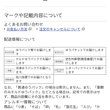
マークや記載内容について
よくあるお問い合わせ
お支払い方法
注文のキャンセルについて
配送情報について
ゆうパック等でお届けしま
ゆうパケットでお届けします
す
チルドゆうパックでお届け
定形外郵便(簡易書留)でお届
します
けします
冷凍ゆうパックでお届けし
レターパックライトでお届け
ます。
します
佐川急便でのお届けとなり
ます
なお、「普通ゆうパック」の場合は表示しません。また、「夏期
のみチルドゆうパック」などとなる場合は、記号での表示はせ
ず、商品内容欄にその旨を表示しています。
アレルギー情報について
商品に「小麦」「そば」「卵」「乳」「落花生」「えび」「か