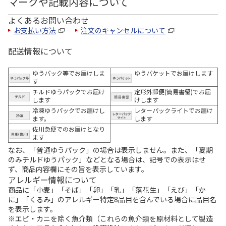
マークや記載内容について
よくあるお問い合わせ
お支払い方法
注文のキャンセルについて
配送情報について
ゆうパック等でお届けしま
ゆうパケットでお届けします
す
チルドゆうパックでお届け
定形外郵便(簡易書留)でお届
します
けします
冷凍ゆうパックでお届けし
レターパックライトでお届け
ます。
します
佐川急便でのお届けとなり
ます
なお、「普通ゆうパック」の場合は表示しません。また、「夏期
のみチルドゆうパック」などとなる場合は、記号での表示はせ
ず、商品内容欄にその旨を表示しています。
アレルギー情報について
商品に「小麦」「そば」「卵」「乳」「落花生」「えび」「か
に」「くるみ」のアレルギー特定8品目を含んでいる場合に品目名
を表示します。
※エビ・カニを除く魚介類（これらの魚介類を原材料として製造