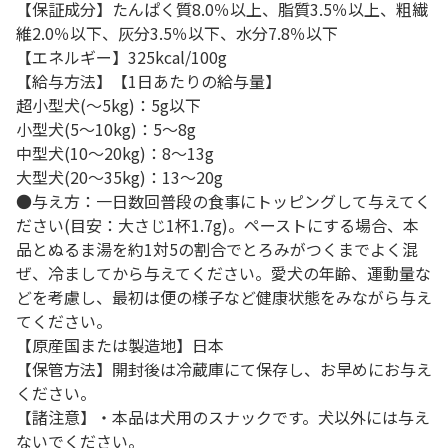
【保証成分】たんぱく質8.0％以上、脂質3.5％以上、粗繊
維2.0％以下、灰分3.5％以下、水分7.8％以下
【エネルギー】325kcal/100g
【給与方法】【1日あたりの給与量】
超小型犬(～5kg)：5g以下
小型犬(5～10kg)：5～8g
中型犬(10～20kg)：8～13g
大型犬(20～35kg)：13～20g
●与え方：一日数回普段の食事にトッピングして与えてく
ださい(目安：大さじ1杯1.7g)。ペーストにする場合、本
品とぬるま湯を約1対5の割合でとろみがつくまでよく混
ぜ、冷ましてから与えてください。愛犬の年齢、運動量な
どを考慮し、最初は便の様子など健康状態をみながら与え
てください。
【原産国または製造地】日本
【保管方法】開封後は冷蔵庫にて保存し、お早めにお与え
ください。
【諸注意】・本品は犬用のスナックです。犬以外には与え
ないでください。