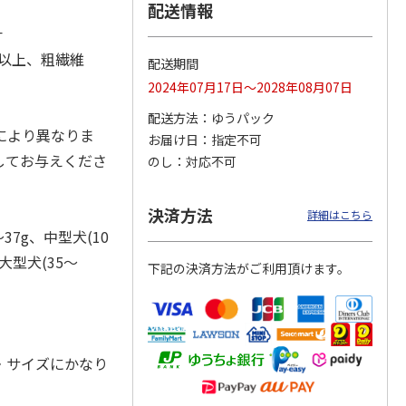
配送情報
汁
％以上、粗繊維
配送期間
カムカ
銀のスプーン パウ
ペット線香 虹のか
鈴虫の経木 3枚入
2024年07月17日～2028年08月07日
ーン
チ 健康に育つ子ね
なた フルーティフ
ン型 S
こ用 まぐろ・かつ
ローラルの香り
配送方法
ゆうパック
おに
…
により異なりま
お届け日
指定不可
120円
590円
100円
してお与えくださ
のし
対応不可
)
(送料別・税込)
(送料別・税込)
(送料別・税込)
決済方法
詳細はこちら
～37g、中型犬(10
超大型犬(35～
下記の決済方法がご利用頂けます。
・サイズにかなり