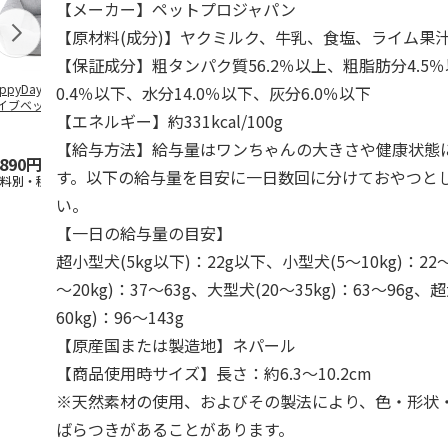
【メーカー】ペットプロジャパン
【原材料(成分)】ヤクミルク、牛乳、食塩、ライム果
【保証成分】粗タンパク質56.2％以上、粗脂肪分4.5
ppyDays 2wayド
獣医師開発 ニオイ
デオトイレ 飛び散
無添加良品 
0.4％以下、水分14.0％以下、灰分6.0％以下
イブベッド グレ
をとる砂専用 猫ト
らない消臭・抗菌サ
ムデンタルコ
【エネルギー】約331kcal/100g
イレ ナチュラルグ
ンド 4L
ぐるぐるボー
レー
…
【給与方法】給与量はワンちゃんの大きさや健康状態
,890円
1,550円
1,320円
470円
す。以下の給与量を目安に一日数回に分けておやつと
送料別・税込)
(送料別・税込)
(送料別・税込)
(送料別・税込
い。
【一日の給与量の目安】
超小型犬(5kg以下)：22g以下、小型犬(5～10kg)：22
～20kg)：37～63g、大型犬(20～35kg)：63～96g、
60kg)：96～143g
【原産国または製造地】ネパール
【商品使用時サイズ】長さ：約6.3～10.2cm
※天然素材の使用、およびその製法により、色・形状
ばらつきがあることがあります。