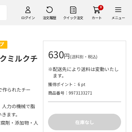
0
ログイン
注文履歴
クイック注文
カート
メニュー
630
円
 ヤクミルクチ
(送料別・税込)
※配送先により送料は変動いたし
ます。
獲得ポイント： 6 pt
で作られたチー
商品番号
9973133271
、人力の機械で脂
いきます。
防腐剤・添加物・人