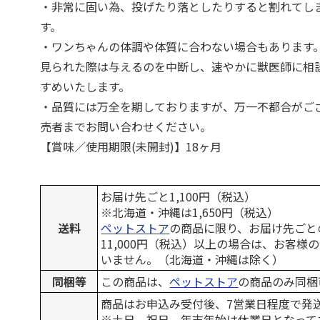
・非常に固い為、投げたり落としたりすると割れてし
す。
・ワンちゃんの体調や体質に合わない場合もあります
見られた際は与えるのを中断し、速やかに獣医師に相
すめいたします。
・品質には万全を期しておりますが、万一不都合がご
売者までお問い合わせください。
【賞味／使用期限(未開封)】18ヶ月
お届け先ごと1,100円（税込）
※北海道・沖縄は1,650円（税込）
送料
ペットストア
の商品に限り、お届け先ごと
11,000円（税込）以上の場合は、お客様
いません。（北海道・沖縄は除く）
同梱等
この商品は、
ペットストア
の商品のみ同梱
商品はお申込み受付後、7営業日程度で発
※土日、祝日、年末年始は休業日となって