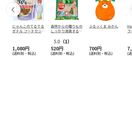
にゃんこのでるでる
森林からの贈りもの
ふるっくま みかん
Ha
ボトル フードセッ
しっかり消臭するひ
ラ
ト
のきの猫砂 7L
ー
5.0
（1）
1,080円
520円
700円
7
(送料別・税込)
(送料別・税込)
(送料別・税込)
(