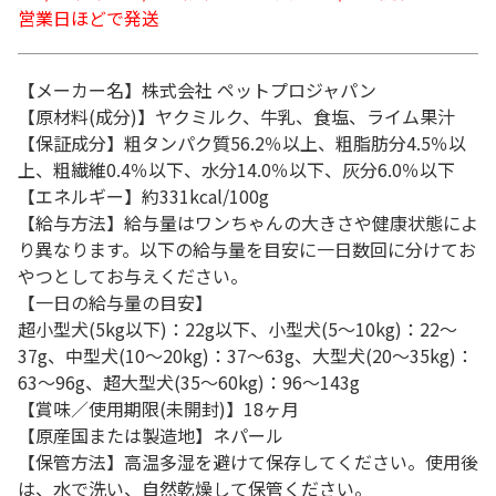
営業日ほどで発送
【メーカー名】株式会社 ペットプロジャパン
【原材料(成分)】ヤクミルク、牛乳、食塩、ライム果汁
【保証成分】粗タンパク質56.2％以上、粗脂肪分4.5％以
上、粗繊維0.4％以下、水分14.0％以下、灰分6.0％以下
【エネルギー】約331kcal/100g
【給与方法】給与量はワンちゃんの大きさや健康状態によ
り異なります。以下の給与量を目安に一日数回に分けてお
やつとしてお与えください。
【一日の給与量の目安】
超小型犬(5kg以下)：22g以下、小型犬(5～10kg)：22～
37g、中型犬(10～20kg)：37～63g、大型犬(20～35kg)：
63～96g、超大型犬(35～60kg)：96～143g
【賞味／使用期限(未開封)】18ヶ月
【原産国または製造地】ネパール
【保管方法】高温多湿を避けて保存してください。使用後
は、水で洗い、自然乾燥して保管ください。