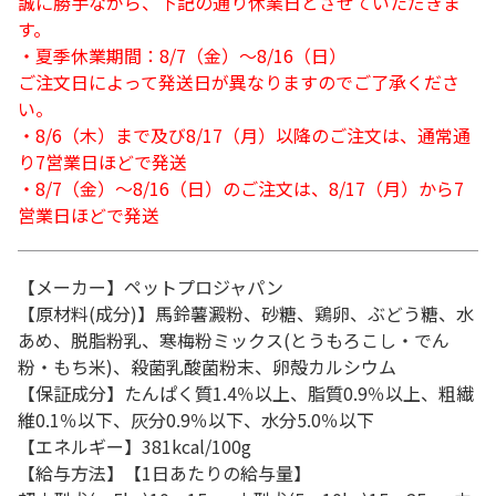
誠に勝手ながら、下記の通り休業日とさせていただきま
す。
・夏季休業期間：8/7（金）～8/16（日）
ご注文日によって発送日が異なりますのでご了承くださ
い。
・8/6（木）まで及び8/17（月）以降のご注文は、通常通
り7営業日ほどで発送
・8/7（金）～8/16（日）のご注文は、8/17（月）から7
営業日ほどで発送
【メーカー】ペットプロジャパン
【原材料(成分)】馬鈴薯澱粉、砂糖、鶏卵、ぶどう糖、水
あめ、脱脂粉乳、寒梅粉ミックス(とうもろこし・でん
粉・もち米)、殺菌乳酸菌粉末、卵殻カルシウム
【保証成分】たんぱく質1.4％以上、脂質0.9％以上、粗繊
維0.1％以下、灰分0.9％以下、水分5.0％以下
【エネルギー】381kcal/100g
【給与方法】【1日あたりの給与量】