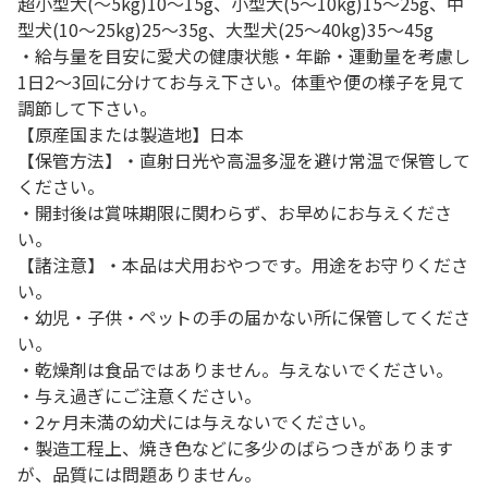
超小型犬(～5kg)10～15g、小型犬(5～10kg)15～25g、中
型犬(10～25kg)25～35g、大型犬(25～40kg)35～45g
・給与量を目安に愛犬の健康状態・年齢・運動量を考慮し
1日2～3回に分けてお与え下さい。体重や便の様子を見て
調節して下さい。
【原産国または製造地】日本
【保管方法】・直射日光や高温多湿を避け常温で保管して
ください。
・開封後は賞味期限に関わらず、お早めにお与えくださ
い。
【諸注意】・本品は犬用おやつです。用途をお守りくださ
い。
・幼児・子供・ペットの手の届かない所に保管してくださ
い。
・乾燥剤は食品ではありません。与えないでください。
・与え過ぎにご注意ください。
・2ヶ月未満の幼犬には与えないでください。
・製造工程上、焼き色などに多少のばらつきがあります
が、品質には問題ありません。