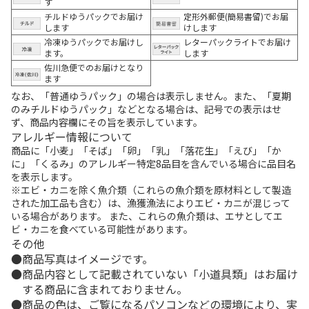
す
チルドゆうパックでお届け
定形外郵便(簡易書留)でお届
します
けします
冷凍ゆうパックでお届けし
レターパックライトでお届け
ます。
します
佐川急便でのお届けとなり
ます
なお、「普通ゆうパック」の場合は表示しません。また、「夏期
のみチルドゆうパック」などとなる場合は、記号での表示はせ
ず、商品内容欄にその旨を表示しています。
アレルギー情報について
商品に「小麦」「そば」「卵」「乳」「落花生」「えび」「か
に」「くるみ」のアレルギー特定8品目を含んでいる場合に品目名
を表示します。
※エビ・カニを除く魚介類（これらの魚介類を原材料として製造
された加工品も含む）は、漁獲漁法によりエビ・カニが混じって
いる場合があります。 また、これらの魚介類は、エサとしてエ
ビ・カニを食べている可能性があります。
その他
商品写真はイメージです。
商品内容として記載されていない「小道具類」はお届け
する商品に含まれておりません。
商品の色は、ご覧になるパソコンなどの環境により、実