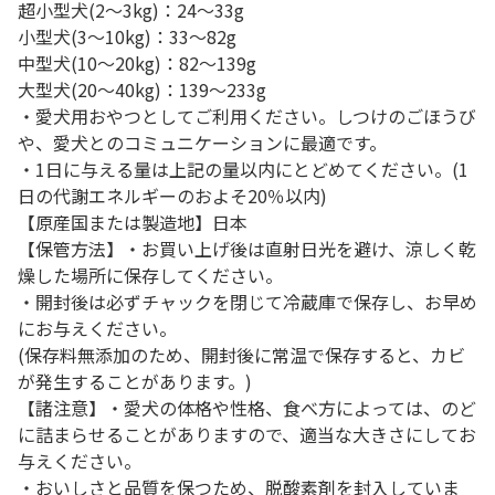
超小型犬(2～3kg)：24～33g
小型犬(3～10kg)：33～82g
中型犬(10～20kg)：82～139g
大型犬(20～40kg)：139～233g
・愛犬用おやつとしてご利用ください。しつけのごほうび
や、愛犬とのコミュニケーションに最適です。
・1日に与える量は上記の量以内にとどめてください。(1
日の代謝エネルギーのおよそ20％以内)
【原産国または製造地】日本
【保管方法】・お買い上げ後は直射日光を避け、涼しく乾
燥した場所に保存してください。
・開封後は必ずチャックを閉じて冷蔵庫で保存し、お早め
にお与えください。
(保存料無添加のため、開封後に常温で保存すると、カビ
が発生することがあります。)
【諸注意】・愛犬の体格や性格、食べ方によっては、のど
に詰まらせることがありますので、適当な大きさにしてお
与えください。
・おいしさと品質を保つため、脱酸素剤を封入していま