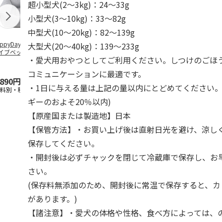
超小型犬(2～3kg)：24～33g
小型犬(3～10kg)：33～82g
中型犬(10～20kg)：82～139g
ppyDays 2wayド
獣医師開発 ニオイ
デオトイレ 飛び散
無添加良品 
大型犬(20～40kg)：139～233g
イブベッド グレ
をとる砂専用 猫ト
らない消臭・抗菌サ
ムデンタルコ
・愛犬用おやつとしてご利用ください。しつけのごほ
イレ ナチュラルグ
ンド 4L
ぐるぐるボー
レー
…
コミュニケーションに最適です。
,890円
1,550円
1,320円
470円
・1日に与える量は上記の量以内にとどめてください。
送料別・税込)
(送料別・税込)
(送料別・税込)
(送料別・税込
ギーのおよそ20％以内)
【原産国または製造地】日本
【保管方法】・お買い上げ後は直射日光を避け、涼し
保存してください。
・開封後は必ずチャックを閉じて冷蔵庫で保存し、お
さい。
(保存料無添加のため、開封後に常温で保存すると、
があります。)
【諸注意】・愛犬の体格や性格、食べ方によっては、