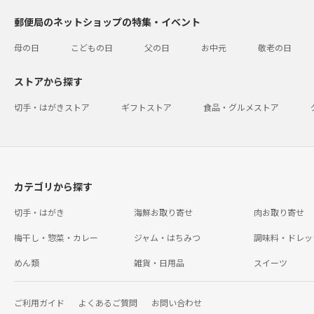
郵便局のネットショップの特集・イベント
母の日
こどもの日
父の日
お中元
敬老の日
ストアから探す
切手・はがきストア
ギフトストア
食品・グルメストア
カテゴリから探す
切手・はがき
海鮮お取り寄せ
肉お取り寄せ
梅干し・惣菜・カレー
ジャム・はちみつ
調味料・ドレッ
めん類
雑貨・日用品
スイーツ
ご利用ガイド
よくあるご質問
お問い合わせ