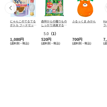
にゃんこのでるでる
森林からの贈りもの
ふるっくま みかん
Ha
ボトル フードセッ
しっかり消臭するひ
ラ
ト
のきの猫砂 7L
ー
5.0
（1）
1,080円
520円
700円
7
(送料別・税込)
(送料別・税込)
(送料別・税込)
(