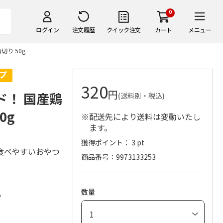
0
ログイン
注文履歴
クイック注文
カート
メニュー
り 50g
320
円
ド！ 国産鶏
(送料別・税込)
0g
※配送先により送料は変動いたし
ます。
獲得ポイント： 3 pt
食べやすいおやつ
商品番号
9973133253
数量
。