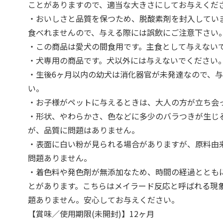
ことがありますので、適当な大きさにしてお与えくだ
・おいしさと品質を保つため、脱酸素剤を封入してい
食べれませんので、与える際には誤飲にご注意下さい
・この商品は愛犬の間食用です。主食として与えない
・犬専用の商品です。犬以外には与えないでください
・生後6ヶ月以内の幼犬は消化器官が未発達なので、
い。
・お子様がペットに与えるときは、大人の方が立ち会
・形状、やわらかさ、色などに多少のバラつきが生じ
が、品質に問題はありません。
・表面に白い粉が見られる場合がありますが、原料由
問題ありません。
・着色料や発色剤が無添加なため、時間の経過ととも
とがあります。こちらはメイラード反応と呼ばれる現
題ありません。安心してお与えください。
【賞味／使用期限(未開封)】12ヶ月