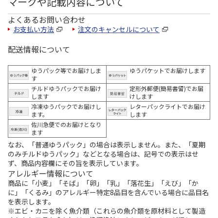
マークや記載内容について
よくあるお問い合わせ
お支払い方法
注文のキャンセルについて
配送情報について
ゆうパック等でお届けしま
ゆうパケットでお届けします
す
チルドゆうパックでお届け
定形外郵便(簡易書留)でお届
します
けします
冷凍ゆうパックでお届けし
レターパックライトでお届け
ます。
します
佐川急便でのお届けとなり
ます
なお、「普通ゆうパック」の場合は表示しません。また、「夏期
のみチルドゆうパック」などとなる場合は、記号での表示はせ
ず、商品内容欄にその旨を表示しています。
アレルギー情報について
商品に「小麦」「そば」「卵」「乳」「落花生」「えび」「か
に」「くるみ」のアレルギー特定8品目を含んでいる場合に品目名
を表示します。
※エビ・カニを除く魚介類（これらの魚介類を原材料として製造