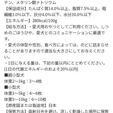
チン、メタリン酸ナトリウム
【保証成分】たんぱく質14.0％以上、脂質7.5％以上、粗
繊維3.0％以下、灰分4.0％以下、水分30.0％以下
【エネルギー】280kcal/100g
【給与方法】・愛犬用おやつとしてご利用ください。しつ
めのごほうびや、愛犬とのコミュニケーションに最適で
す。
・愛犬の体型や性別、食べ方によっては、のどに詰まらせ
ることがありますので適当な大きさにしてお与えくださ
い。
・1日に与える量は、下記の量以内にとどめてください。
(1日の代謝エネルギーのおよそ20％以内)
■超小型犬
体重2～3kg：3～4枚
■小型犬
体重3～5kg：4～6枚
体重5～10kg：6～10枚
【原産国または製造地】日本
【保管方法】直射日光を避け、涼しく乾燥した場所に保管