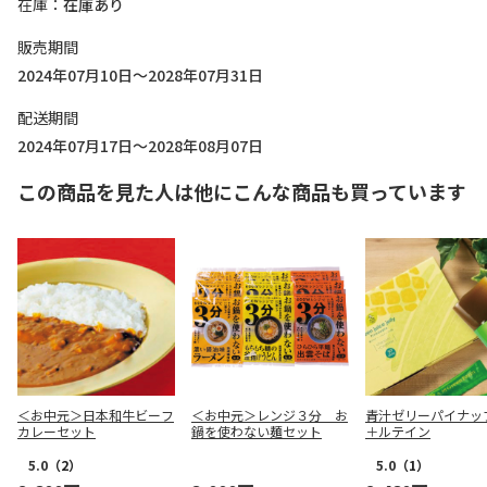
在庫
在庫あり
販売期間
2024年07月10日～2028年07月31日
配送期間
2024年07月17日～2028年08月07日
この商品を見た人は他にこんな商品も買っています
＜お中元＞日本和牛ビーフ
＜お中元＞レンジ３分 お
青汁ゼリーパイナッ
カレーセット
鍋を使わない麺セット
＋ルテイン
5.0
（2）
5.0
（1）