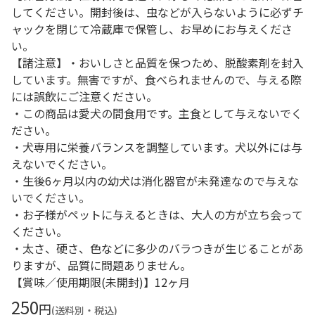
してください。開封後は、虫などが入らないように必ずチ
ャックを閉じて冷蔵庫で保管し、お早めにお与えくださ
い。
【諸注意】・おいしさと品質を保つため、脱酸素剤を封入
しています。無害ですが、食べられませんので、与える際
には誤飲にご注意ください。
・この商品は愛犬の間食用です。主食として与えないでく
ださい。
・犬専用に栄養バランスを調整しています。犬以外には与
えないでください。
・生後6ヶ月以内の幼犬は消化器官が未発達なので与えな
いでください。
・お子様がペットに与えるときは、大人の方が立ち会って
ください。
・太さ、硬さ、色などに多少のバラつきが生じることがあ
りますが、品質に問題ありません。
【賞味／使用期限(未開封)】12ヶ月
250
円
(送料別・税込)