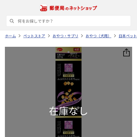
ホーム
ペットストア
おやつ・サプリ
おやつ（犬用）
日本ペット