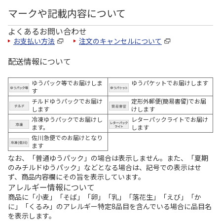
マークや記載内容について
よくあるお問い合わせ
お支払い方法
注文のキャンセルについて
配送情報について
ゆうパック等でお届けしま
ゆうパケットでお届けします
す
チルドゆうパックでお届け
定形外郵便(簡易書留)でお届
します
けします
冷凍ゆうパックでお届けし
レターパックライトでお届け
ます。
します
佐川急便でのお届けとなり
ます
なお、「普通ゆうパック」の場合は表示しません。また、「夏期
のみチルドゆうパック」などとなる場合は、記号での表示はせ
ず、商品内容欄にその旨を表示しています。
アレルギー情報について
商品に「小麦」「そば」「卵」「乳」「落花生」「えび」「か
に」「くるみ」のアレルギー特定8品目を含んでいる場合に品目名
を表示します。