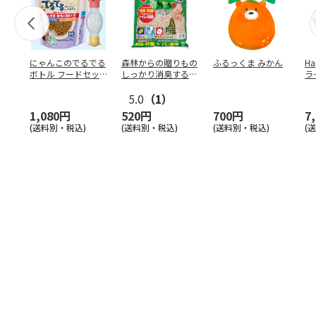
にゃんこのでるでる
森林からの贈りもの
ふるっくま みかん
Ha
ボトル フードセッ
しっかり消臭するひ
ラ
ト
のきの猫砂 7L
ー
5.0
（1）
1,080円
520円
700円
7
(送料別・税込)
(送料別・税込)
(送料別・税込)
(