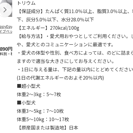
トリウム
【保証成分】たんぱく質11.0％以上、脂質3.0％以上、
下、灰分5.0％以下、水分28.0％以下
ppyDays 2wayド
獣医師開発 ニオイ
デオトイレ 飛び散
無添加良品 
【エネルギー】270kcal/100g
イブベッド グレ
をとる砂専用 猫ト
らない消臭・抗菌サ
ムデンタルコ
【給与方法】・愛犬用おやつとしてご利用ください。
イレ ナチュラルグ
ンド 4L
ぐるぐるボー
レー
…
や、愛犬とのコミュニケーションに最適です。
,890円
1,550円
1,320円
470円
・愛犬の体型や性別、食べ方によっては、のどに詰ま
送料別・税込)
(送料別・税込)
(送料別・税込)
(送料別・税込
ますので適当な大きさにしてお与えください。
・1日に与える量は、下記の量以内にとどめてくださ
(1日の代謝エネルギーのおよそ20％以内)
■超小型犬
体重2～3kg：5～7枚
■小型犬
体重3～5kg：7～10枚
体重5～10kg：10～17枚
【原産国または製造地】日本