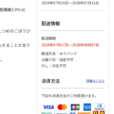
2024年07月10日～2028年07月31日
粗繊維3.0％以
配送情報
カムカ
銀のスプーン パウ
ペット線香 虹のか
CIAO 香り立つクラ
ーン
チ 健康に育つ子ね
なた フルーティフ
ンキー ちゅ～る和
しつめのごほうび
ン型 S
こ用 まぐろ・かつ
ローラルの香り
えBOX とりささ
…
おに
…
配送期間
120円
590円
380円
らせることがあり
2024年07月17日～2028年08月07日
)
(送料別・税込)
(送料別・税込)
(送料別・税込)
配送方法
ゆうパック
い。
お届け日
指定不可
のし
対応不可
決済方法
詳細はこちら
下記の決済方法がご利用頂けます。