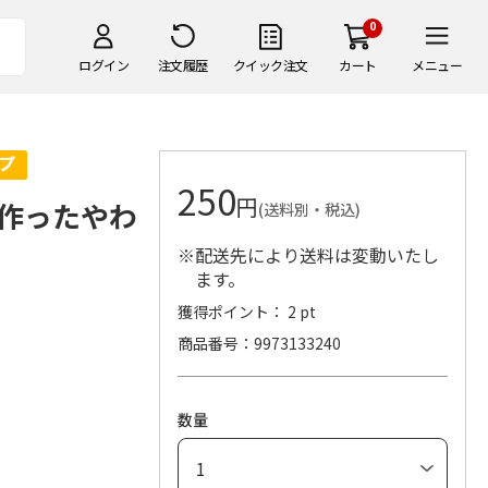
0
ログイン
注文履歴
クイック注文
カート
メニュー
250
円
作ったやわ
(送料別・税込)
※配送先により送料は変動いたし
ます。
獲得ポイント： 2 pt
商品番号
9973133240
数量