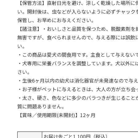
【保管方法】直射日光を避け、涼しく乾燥した場所に
い。開封後は、虫などが入らないように必ずチャック
保管し、お早めにお与えください。
【諸注意】・おいしさと品質を保つため、脱酸素剤を
無害ですが、食べられませんので、与える際には誤飲
い。
・この商品は愛犬の間食用です。主食として与えない
・犬専用に栄養バランスを調整しています。犬以外に
さい。
・生後6ヶ月以内の幼犬は消化器官が未発達なので与
・お子様がペットに与えるときは、大人の方が立ち会
・太さ、硬さ、色などに多少のバラつきが生じること
質に問題ありません。
【賞味／使用期限(未開封)】12ヶ月
お届け先ごと1,100円（税込）