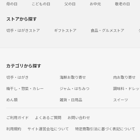
母の日
こどもの日
父の日
お中元
敬老の日
ストアから探す
切手・はがきストア
ギフトストア
食品・グルメストア
カテゴリから探す
切手・はがき
海鮮お取り寄せ
肉お取り寄せ
梅干し・惣菜・カレー
ジャム・はちみつ
調味料・ドレッ
めん類
雑貨・日用品
スイーツ
ご利用ガイド
よくあるご質問
お問い合わせ
利用規約
サイト運営会社について
特定商取引法に基づく表記について