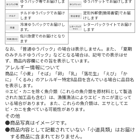
ゆうパック等でお届けしま
ゆうパケットでお届けします
す
チルドゆうパックでお届け
定形外郵便(簡易書留)でお届
します
けします
冷凍ゆうパックでお届けし
レターパックライトでお届け
ます。
します
佐川急便でのお届けとなり
ます
なお、「普通ゆうパック」の場合は表示しません。また、「夏期
のみチルドゆうパック」などとなる場合は、記号での表示はせ
ず、商品内容欄にその旨を表示しています。
アレルギー情報について
商品に「小麦」「そば」「卵」「乳」「落花生」「えび」「か
に」「くるみ」のアレルギー特定8品目を含んでいる場合に品目名
を表示します。
※エビ・カニを除く魚介類（これらの魚介類を原材料として製造
された加工品も含む）は、漁獲漁法によりエビ・カニが混じって
いる場合があります。 また、これらの魚介類は、エサとしてエ
ビ・カニを食べている可能性があります。
その他
商品写真はイメージです。
商品内容として記載されていない「小道具類」はお届け
する商品に含まれておりません。