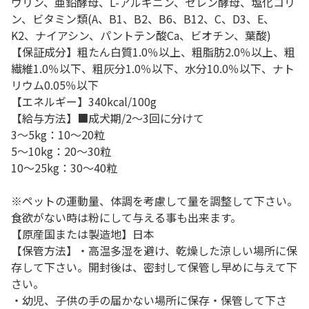
ウリン、亜鉛酵母、L-アルギニン、セレン酵母、塩化コリ
ン、ビタミン類(A、B1、B2、B6、B12、C、D3、E、
K2、ナイアシン、パントテン酸Ca、ビオチン、葉酸)
【保証成分】粗たん白質1.0％以上、粗脂肪2.0％以上、粗
繊維1.0％以下、粗灰分1.0％以下、水分10.0％以下、ナト
リウム0.05％以下
【エネルギー】340kcal/100g
【給与方法】■成犬期/2～3回に分けて
3～5kg：10～20粒
5～10kg：20～30粒
10～25kg：30～40粒
※ペットの運動量、体調を考慮して量を調整して下さい。
食欲がない時は粉にして与える事も出来ます。
【原産国または製造地】日本
【保管方法】・高温多湿を避け、乾燥した涼しい場所に保
存して下さい。開封後は、密封して保管し早めに与えて下
さい。
・幼児、子供の手の届かない場所に保存・保管して下さ