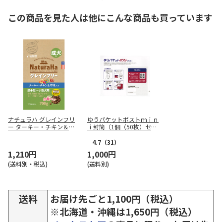
この商品を見た人は他にこんな商品も買っています
ナチュラハ グレインフリ
ゆうパケットポストｍｉｎ
ー ターキー・チキン＆野
ｉ封筒（1個（50枚）セッ
菜入り 成犬用 小粒 700g
ト）
4.7
（31）
1,210円
1,000円
(送料別・税込)
(送料別)
送料
お届け先ごと1,100円（税込）
※北海道・沖縄は1,650円（税込）