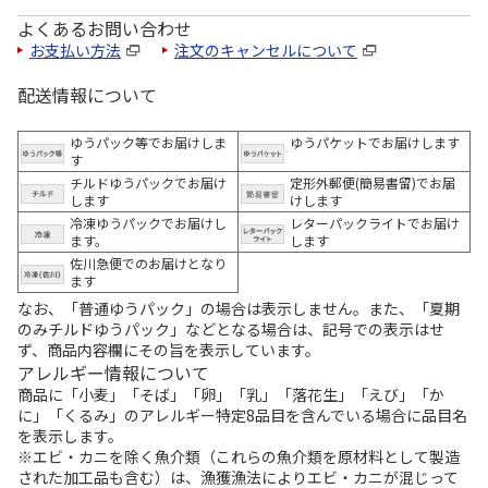
よくあるお問い合わせ
お支払い方法
注文のキャンセルについて
配送情報について
ゆうパック等でお届けしま
ゆうパケットでお届けします
す
チルドゆうパックでお届け
定形外郵便(簡易書留)でお届
します
けします
冷凍ゆうパックでお届けし
レターパックライトでお届け
ます。
します
佐川急便でのお届けとなり
ます
なお、「普通ゆうパック」の場合は表示しません。また、「夏期
のみチルドゆうパック」などとなる場合は、記号での表示はせ
ず、商品内容欄にその旨を表示しています。
アレルギー情報について
商品に「小麦」「そば」「卵」「乳」「落花生」「えび」「か
に」「くるみ」のアレルギー特定8品目を含んでいる場合に品目名
を表示します。
※エビ・カニを除く魚介類（これらの魚介類を原材料として製造
された加工品も含む）は、漁獲漁法によりエビ・カニが混じって