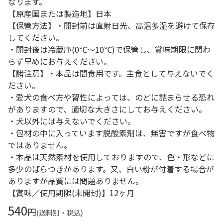
なります。
【原産国または製造地】日本
【保管方法】・開封前は直射日光、高温多湿を避けて保存
してください。
・開封後は冷蔵庫(0℃～10℃)で保管し、賞味期限に関わ
らず早めにお与えください。
【諸注意】・本品は間食用です。主食として与えないでく
ださい。
・愛犬の食べ方や習性によっては、のどに詰まらせる恐れ
がありますので、適切な大きさにしてお与えください。
・犬以外には与えないでください。
・包材の中に入っています脱酸素剤は、無害ですが食べ物
ではありません。
・本品は天然素材を使用しておりますので、色・形などに
多少のばらつきがあります。又、白い粉が付着する場合が
ありますが品質には問題ありません。
【賞味／使用期限(未開封)】12ヶ月
540
円
(送料別・税込)