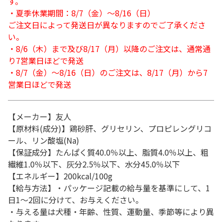
す。
・夏季休業期間：8/7（金）～8/16（日）
ご注文日によって発送日が異なりますのでご了承くださ
い。
・8/6（木）まで及び8/17（月）以降のご注文は、通常通
り7営業日ほどで発送
・8/7（金）～8/16（日）のご注文は、8/17（月）から7
営業日ほどで発送
【メーカー】友人
【原材料(成分)】鶏砂肝、グリセリン、プロピレングリコ
ール、リン酸塩(Na)
【保証成分】たんぱく質40.0％以上、脂質4.0％以上、粗
繊維1.0％以下、灰分2.5％以下、水分45.0％以下
【エネルギー】200kcal/100g
【給与方法】・パッケージ記載の給与量を基準にして、1
日1～2回に分けて、お与えください。
・与える量は犬種・年齢、性質、運動量、季節等により異