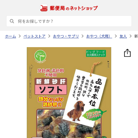
ホーム
ペットストア
おやつ・サプリ
おやつ（犬用）
友人
新