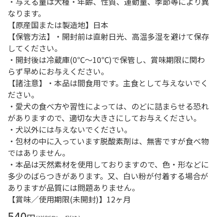
・与える量は犬種・年齢、性質、運動量、季節等により異
なります。
【原産国または製造地】日本
【保管方法】・開封前は直射日光、高温多湿を避けて保存
してください。
・開封後は冷蔵庫(0℃～10℃)で保管し、賞味期限に関わ
らず早めにお与えください。
【諸注意】・本品は間食用です。主食として与えないでく
ださい。
・愛犬の食べ方や習性によっては、のどに詰まらせる恐れ
がありますので、適切な大きさにしてお与えください。
・犬以外には与えないでください。
・包材の中に入っています脱酸素剤は、無害ですが食べ物
ではありません。
・本品は天然素材を使用しておりますので、色・形などに
多少のばらつきがあります。又、白い粉が付着する場合が
ありますが品質には問題ありません。
【賞味／使用期限(未開封)】12ヶ月
540