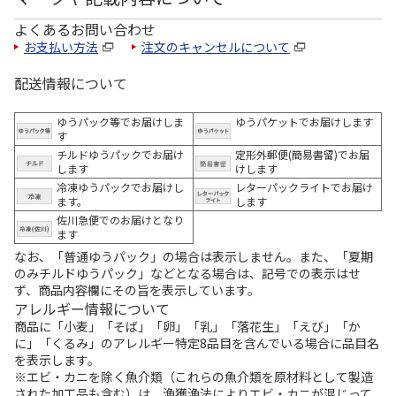
よくあるお問い合わせ
お支払い方法
注文のキャンセルについて
配送情報について
ゆうパック等でお届けしま
ゆうパケットでお届けします
す
チルドゆうパックでお届け
定形外郵便(簡易書留)でお届
します
けします
冷凍ゆうパックでお届けし
レターパックライトでお届け
ます。
します
佐川急便でのお届けとなり
ます
なお、「普通ゆうパック」の場合は表示しません。また、「夏期
のみチルドゆうパック」などとなる場合は、記号での表示はせ
ず、商品内容欄にその旨を表示しています。
アレルギー情報について
商品に「小麦」「そば」「卵」「乳」「落花生」「えび」「か
に」「くるみ」のアレルギー特定8品目を含んでいる場合に品目名
を表示します。
※エビ・カニを除く魚介類（これらの魚介類を原材料として製造
された加工品も含む）は、漁獲漁法によりエビ・カニが混じって