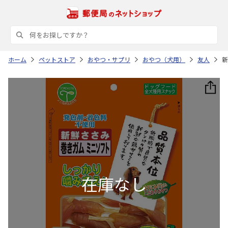
ホーム
ペットストア
おやつ・サプリ
おやつ（犬用）
友人
新