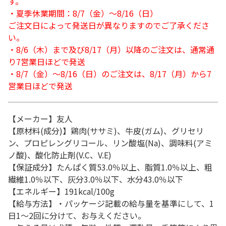
す。
・夏季休業期間：8/7（金）～8/16（日）
ご注文日によって発送日が異なりますのでご了承くださ
い。
・8/6（木）まで及び8/17（月）以降のご注文は、通常通
り7営業日ほどで発送
・8/7（金）～8/16（日）のご注文は、8/17（月）から7
営業日ほどで発送
【メーカー】友人
【原材料(成分)】鶏肉(ササミ)、牛皮(ガム)、グリセリ
ン、プロピレングリコール、リン酸塩(Na)、調味料(アミ
ノ酸)、酸化防止剤(V.C、V.E)
【保証成分】たんぱく質53.0％以上、脂質1.0％以上、粗
繊維1.0％以下、灰分3.0％以下、水分43.0％以下
【エネルギー】191kcal/100g
【給与方法】・パッケージ記載の給与量を基準にして、1
日1～2回に分けて、お与えください。