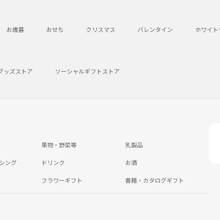
お歳暮
おせち
クリスマス
バレンタイン
ホワイト
グッズストア
ソーシャルギフトストア
果物・野菜等
乳製品
シング
ドリンク
お酒
フラワーギフト
書籍・カタログギフト