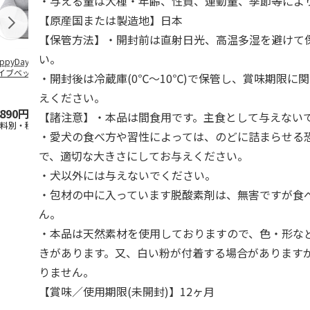
・与える量は犬種・年齢、性質、運動量、季節等によ
【原産国または製造地】日本
【保管方法】・開封前は直射日光、高温多湿を避けて
い。
ppyDays 2wayド
獣医師開発 ニオイ
デオトイレ 飛び散
無添加良品 
イブベッド グレ
をとる砂専用 猫ト
らない消臭・抗菌サ
ムデンタルコ
・開封後は冷蔵庫(0℃～10℃)で保管し、賞味期限に
イレ ナチュラルグ
ンド 4L
ぐるぐるボー
レー
…
えください。
,890円
1,550円
1,320円
470円
【諸注意】・本品は間食用です。主食として与えない
送料別・税込)
(送料別・税込)
(送料別・税込)
(送料別・税込
・愛犬の食べ方や習性によっては、のどに詰まらせる
で、適切な大きさにしてお与えください。
・犬以外には与えないでください。
・包材の中に入っています脱酸素剤は、無害ですが食
ん。
・本品は天然素材を使用しておりますので、色・形な
きがあります。又、白い粉が付着する場合があります
りません。
【賞味／使用期限(未開封)】12ヶ月