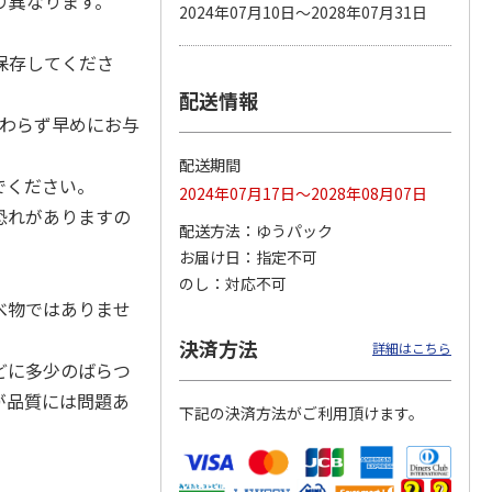
り異なります。
2024年07月10日～2028年07月31日
保存してくださ
配送情報
カムカ
銀のスプーン パウ
ペット線香 虹のか
鈴虫の経木 3枚入
ーン
チ 健康に育つ子ね
なた フルーティフ
関わらず早めにお与
ン型 S
こ用 まぐろ・かつ
ローラルの香り
おに
…
配送期間
120円
590円
100円
でください。
2024年07月17日～2028年08月07日
)
(送料別・税込)
(送料別・税込)
(送料別・税込)
恐れがありますの
配送方法
ゆうパック
お届け日
指定不可
のし
対応不可
べ物ではありませ
決済方法
詳細はこちら
どに多少のばらつ
が品質には問題あ
下記の決済方法がご利用頂けます。