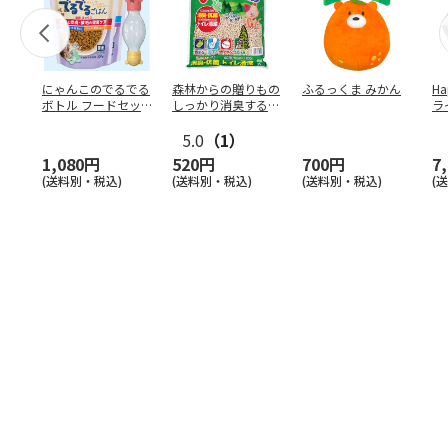
にゃんこのでるでる
森林からの贈りもの
ふるっくま みかん
Ha
ボトル フードセッ
しっかり消臭するひ
ラ
ト
のきの猫砂 7L
ー
5.0
（1）
1,080円
520円
700円
7
(送料別・税込)
(送料別・税込)
(送料別・税込)
(