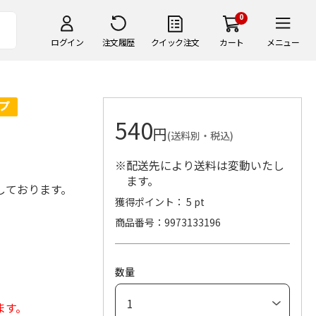
0
ログイン
注文履歴
クイック注文
カート
メニュー
540
円
(送料別・税込)
※配送先により送料は変動いたし
ます。
しております。
獲得ポイント： 5 pt
。
商品番号
9973133196
数量
ます。