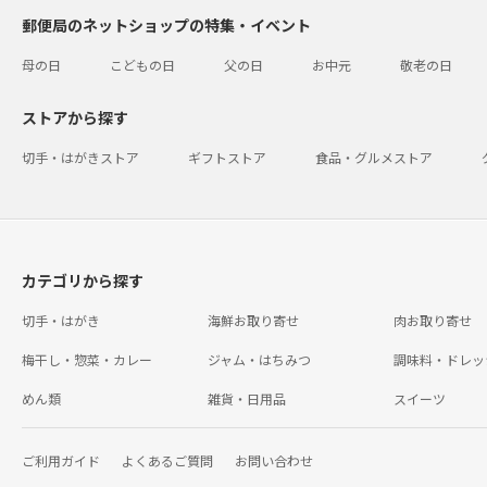
郵便局のネットショップの特集・イベント
母の日
こどもの日
父の日
お中元
敬老の日
ストアから探す
切手・はがきストア
ギフトストア
食品・グルメストア
カテゴリから探す
切手・はがき
海鮮お取り寄せ
肉お取り寄せ
梅干し・惣菜・カレー
ジャム・はちみつ
調味料・ドレッ
めん類
雑貨・日用品
スイーツ
ご利用ガイド
よくあるご質問
お問い合わせ