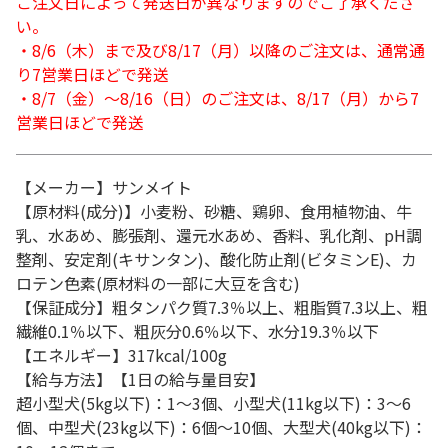
ご注文日によって発送日が異なりますのでご了承くださ
い。
・8/6（木）まで及び8/17（月）以降のご注文は、通常通
り7営業日ほどで発送
・8/7（金）～8/16（日）のご注文は、8/17（月）から7
営業日ほどで発送
【メーカー】サンメイト
【原材料(成分)】小麦粉、砂糖、鶏卵、食用植物油、牛
乳、水あめ、膨張剤、還元水あめ、香料、乳化剤、pH調
整剤、安定剤(キサンタン)、酸化防止剤(ビタミンE)、カ
ロテン色素(原材料の一部に大豆を含む)
【保証成分】粗タンパク質7.3％以上、粗脂質7.3以上、粗
繊維0.1％以下、粗灰分0.6％以下、水分19.3％以下
【エネルギー】317kcal/100g
【給与方法】【1日の給与量目安】
超小型犬(5kg以下)：1～3個、小型犬(11kg以下)：3～6
個、中型犬(23kg以下)：6個～10個、大型犬(40kg以下)：