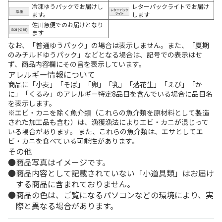
冷凍ゆうパックでお届けし
レターパックライトでお届け
ます。
します
佐川急便でのお届けとなり
ます
なお、「普通ゆうパック」の場合は表示しません。また、「夏期
のみチルドゆうパック」などとなる場合は、記号での表示はせ
ず、商品内容欄にその旨を表示しています。
アレルギー情報について
商品に「小麦」「そば」「卵」「乳」「落花生」「えび」「か
に」「くるみ」のアレルギー特定8品目を含んでいる場合に品目名
を表示します。
※エビ・カニを除く魚介類（これらの魚介類を原材料として製造
された加工品も含む）は、漁獲漁法によりエビ・カニが混じって
いる場合があります。 また、これらの魚介類は、エサとしてエ
ビ・カニを食べている可能性があります。
その他
商品写真はイメージです。
商品内容として記載されていない「小道具類」はお届け
する商品に含まれておりません。
商品の色は、ご覧になるパソコンなどの環境により、実
際と異なる場合があります。