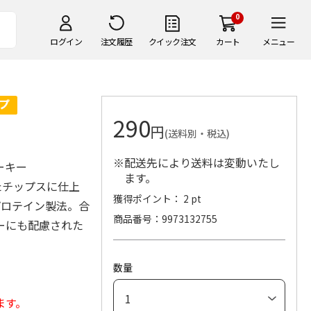
0
ログイン
注文履歴
クイック注文
カート
メニュー
290
円
(送料別・税込)
※配送先により送料は変動いたし
ーキー
ます。
たチップスに仕上
獲得ポイント： 2 pt
プロテイン製法。合
商品番号
9973132755
ーにも配慮された
数量
ます。