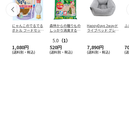
にゃんこのでるでる
森林からの贈りもの
HappyDays 2wayド
ふ
ボトル フードセッ
しっかり消臭するひ
ライブベッド グレ
ト
のきの猫砂 7L
ー
5.0
（1）
1,080円
520円
7,890円
7
(送料別・税込)
(送料別・税込)
(送料別・税込)
(