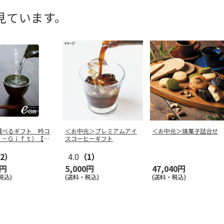
見ています。
選べるギフト 吟コ
＜お中元＞プレミアムアイ
＜お中元＞焼菓子詰合せ
ｅ－Ｇｉｆｔ）【慶
スコーヒーギフト
2）
4.0
（1）
0円
5,000円
47,040円
税込)
(送料・税込)
(送料・税込)