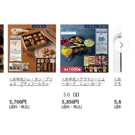
＜お中元＞レ・タン・プリ
＜お中元＞グラマシーニュ
＜お中元＞
ュス プティフールセッ
ーヨーク ニューヨークモ
クモック 
ク ８種（東
…
ーニング（
…
リス（東日
5.0
（1）
5,700円
5,850円
5,600円
(送料・税込)
(送料・税込)
(送料・税込)