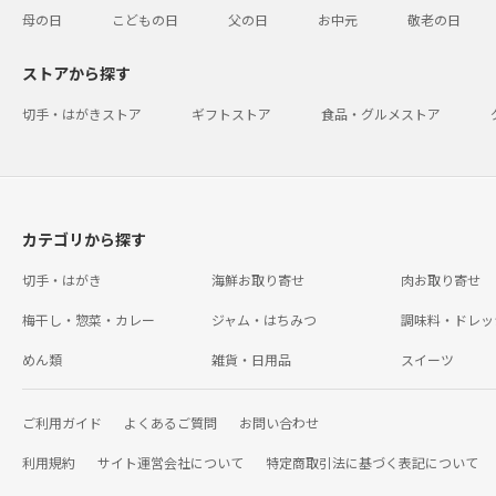
母の日
こどもの日
父の日
お中元
敬老の日
ストアから探す
切手・はがきストア
ギフトストア
食品・グルメストア
カテゴリから探す
切手・はがき
海鮮お取り寄せ
肉お取り寄せ
梅干し・惣菜・カレー
ジャム・はちみつ
調味料・ドレッ
めん類
雑貨・日用品
スイーツ
ご利用ガイド
よくあるご質問
お問い合わせ
利用規約
サイト運営会社について
特定商取引法に基づく表記について