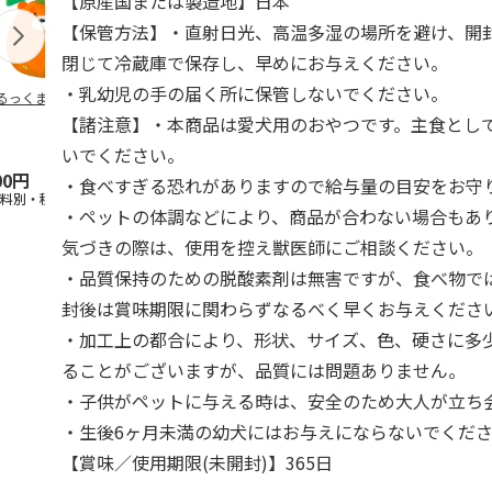
【原産国または製造地】日本
【保管方法】・直射日光、高温多湿の場所を避け、開
閉じて冷蔵庫で保存し、早めにお与えください。
・乳幼児の手の届く所に保管しないでください。
るっくま みかん
デオトイレ 飛び散
獣医師開発 ニオイ
無添加良品 
らない消臭・抗菌サ
をとる砂専用 猫ト
ムデンタルコ
【諸注意】・本商品は愛犬用のおやつです。主食とし
ンド 4L
イレ ナチュラルグ
ぐるぐるボー
レー
…
いでください。
00円
1,320円
1,550円
470円
・食べすぎる恐れがありますので給与量の目安をお守
送料別・税込)
(送料別・税込)
(送料別・税込)
(送料別・税込
・ペットの体調などにより、商品が合わない場合もあ
気づきの際は、使用を控え獣医師にご相談ください。
・品質保持のための脱酸素剤は無害ですが、食べ物で
封後は賞味期限に関わらずなるべく早くお与えくださ
・加工上の都合により、形状、サイズ、色、硬さに多
ることがございますが、品質には問題ありません。
・子供がペットに与える時は、安全のため大人が立ち
・生後6ヶ月未満の幼犬にはお与えにならないでくだ
【賞味／使用期限(未開封)】365日