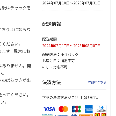
2024年07月10日～2028年07月31日
封後はチャックを
配送情報
カムカ
銀のスプーン パウ
ペット線香 虹のか
CIAO 香り立つクラ
ーン
チ 健康に育つ子ね
なた フルーティフ
ンキー ちゅ～る和
てお与えにならな
ン型 S
こ用 まぐろ・かつ
ローラルの香り
えBOX とりささ
…
おに
…
配送期間
120円
590円
380円
りください。
2024年07月17日～2028年08月07日
)
(送料別・税込)
(送料別・税込)
(送料別・税込)
ります。異常にお
配送方法
ゆうパック
お届け日
指定不可
はありません。開
のし
対応不可
い。
少のばらつきが出
決済方法
詳細はこちら
会ってください。
下記の決済方法がご利用頂けます。
さい。