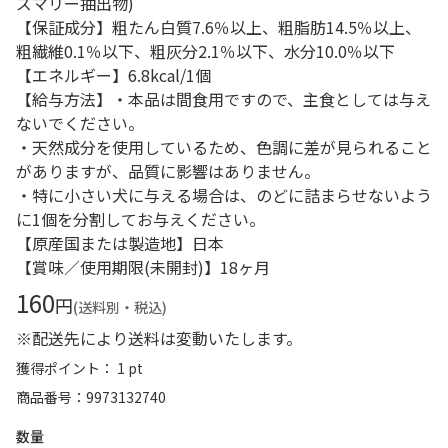
ズマリー抽出物)
【保証成分】粗たん白質7.6％以上、粗脂肪14.5％以上、
粗繊維0.1％以下、粗灰分2.1％以下、水分10.0％以下
【エネルギー】6.8kcal/1個
【給与方法】・本品は間食用ですので、主食としては与え
ないでください。
・天然成分を使用しているため、色調に差が見られること
がありますが、品質に影響はありません。
・特に小さい犬に与える場合は、のどに詰まらせないよう
に1個を分割してお与えください。
【原産国または製造地】日本
【賞味／使用期限(未開封)】18ヶ月
160
円
(送料別・税込)
※配送先により送料は変動いたします。
獲得ポイント： 1 pt
商品番号
9973132740
数量