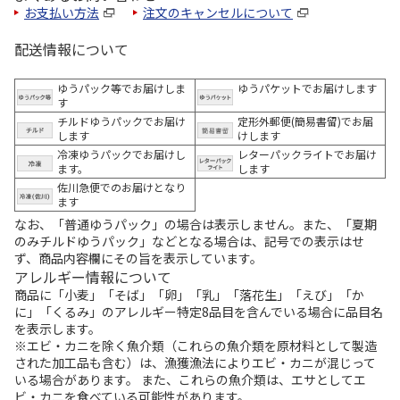
お支払い方法
注文のキャンセルについて
配送情報について
ゆうパック等でお届けしま
ゆうパケットでお届けします
す
チルドゆうパックでお届け
定形外郵便(簡易書留)でお届
します
けします
冷凍ゆうパックでお届けし
レターパックライトでお届け
ます。
します
佐川急便でのお届けとなり
ます
なお、「普通ゆうパック」の場合は表示しません。また、「夏期
のみチルドゆうパック」などとなる場合は、記号での表示はせ
ず、商品内容欄にその旨を表示しています。
アレルギー情報について
商品に「小麦」「そば」「卵」「乳」「落花生」「えび」「か
に」「くるみ」のアレルギー特定8品目を含んでいる場合に品目名
を表示します。
※エビ・カニを除く魚介類（これらの魚介類を原材料として製造
された加工品も含む）は、漁獲漁法によりエビ・カニが混じって
いる場合があります。 また、これらの魚介類は、エサとしてエ
ビ・カニを食べている可能性があります。