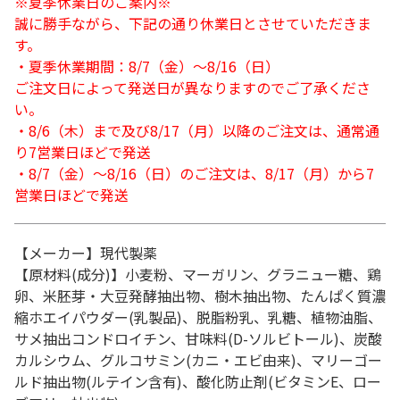
※夏季休業日のご案内※
誠に勝手ながら、下記の通り休業日とさせていただきま
す。
・夏季休業期間：8/7（金）～8/16（日）
ご注文日によって発送日が異なりますのでご了承くださ
い。
・8/6（木）まで及び8/17（月）以降のご注文は、通常通
り7営業日ほどで発送
・8/7（金）～8/16（日）のご注文は、8/17（月）から7
営業日ほどで発送
【メーカー】現代製薬
【原材料(成分)】小麦粉、マーガリン、グラニュー糖、鶏
卵、米胚芽・大豆発酵抽出物、樹木抽出物、たんぱく質濃
縮ホエイパウダー(乳製品)、脱脂粉乳、乳糖、植物油脂、
サメ抽出コンドロイチン、甘味料(D-ソルビトール)、炭酸
カルシウム、グルコサミン(カニ・エビ由来)、マリーゴー
ルド抽出物(ルテイン含有)、酸化防止剤(ビタミンE、ロー