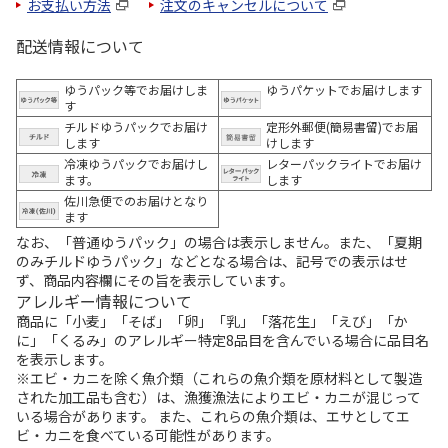
お支払い方法
注文のキャンセルについて
配送情報について
ゆうパック等でお届けしま
ゆうパケットでお届けします
す
チルドゆうパックでお届け
定形外郵便(簡易書留)でお届
します
けします
冷凍ゆうパックでお届けし
レターパックライトでお届け
ます。
します
佐川急便でのお届けとなり
ます
なお、「普通ゆうパック」の場合は表示しません。また、「夏期
のみチルドゆうパック」などとなる場合は、記号での表示はせ
ず、商品内容欄にその旨を表示しています。
アレルギー情報について
商品に「小麦」「そば」「卵」「乳」「落花生」「えび」「か
に」「くるみ」のアレルギー特定8品目を含んでいる場合に品目名
を表示します。
※エビ・カニを除く魚介類（これらの魚介類を原材料として製造
された加工品も含む）は、漁獲漁法によりエビ・カニが混じって
いる場合があります。 また、これらの魚介類は、エサとしてエ
ビ・カニを食べている可能性があります。