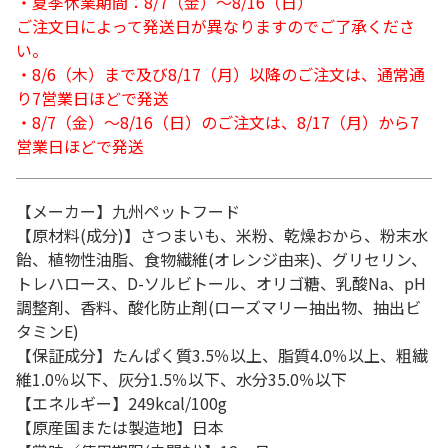
・夏季休業期間：8/7（金）～8/16（日）
ご注文日によって発送日が異なりますのでご了承くださ
い。
・8/6（木）まで及び8/17（月）以降のご注文は、通常通
り7営業日ほどで発送
・8/7（金）～8/16（日）のご注文は、8/17（月）から7
営業日ほどで発送
【メーカー】九州ペットフード
【原材料(成分)】さつまいも、米粉、乾燥おから、粉末水
飴、植物性油脂、食物繊維(オレンジ由来)、グリセリン、
トレハロース、D-ソルビトール、オリゴ糖、乳酸Na、pH
調整剤、香料、酸化防止剤(ローズマリー抽出物、抽出ビ
タミンE)
【保証成分】たんぱく質3.5％以上、脂質4.0％以上、粗繊
維1.0％以下、灰分1.5％以下、水分35.0％以下
【エネルギー】249kcal/100g
【原産国または製造地】日本