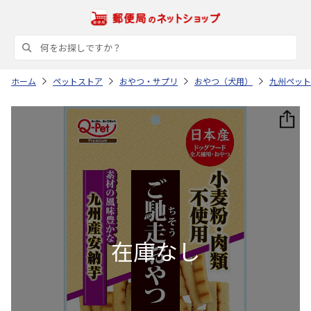
ホーム
ペットストア
おやつ・サプリ
おやつ（犬用）
九州ペット