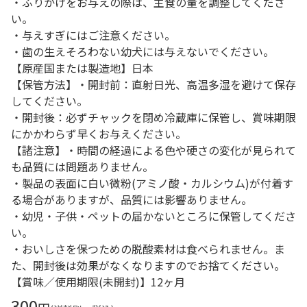
・ふりかけをお与えの際は、主食の量を調整してくださ
い。
・与えすぎにはご注意ください。
・歯の生えそろわない幼犬には与えないでください。
【原産国または製造地】日本
【保管方法】・開封前：直射日光、高温多湿を避けて保存
してください。
・開封後：必ずチャックを閉め冷蔵庫に保管し、賞味期限
にかかわらず早くお与えください。
【諸注意】・時間の経過による色や硬さの変化が見られて
も品質には問題ありません。
・製品の表面に白い微粉(アミノ酸・カルシウム)が付着す
る場合がありますが、品質には影響ありません。
・幼児・子供・ペットの届かないところに保管してくださ
い。
・おいしさを保つための脱酸素材は食べられません。ま
た、開封後は効果がなくなりますのでお捨てください。
【賞味／使用期限(未開封)】12ヶ月
300