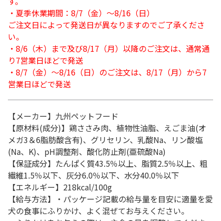
す。
・夏季休業期間：8/7（金）～8/16（日）
ご注文日によって発送日が異なりますのでご了承くださ
い。
・8/6（木）まで及び8/17（月）以降のご注文は、通常通
り7営業日ほどで発送
・8/7（金）～8/16（日）のご注文は、8/17（月）から7
営業日ほどで発送
【メーカー】九州ペットフード
【原材料(成分)】鶏ささみ肉、植物性油脂、えごま油(オ
メガ3＆6脂肪酸含有)、グリセリン、乳酸Na、リン酸塩
(Na、K)、pH調整剤、酸化防止剤(亜硫酸Na)
【保証成分】たんぱく質43.5％以上、脂質2.5％以上、粗
繊維1.5％以下、灰分6.0％以下、水分40.0％以下
【エネルギー】218kcal/100g
【給与方法】・パッケージ記載の給与量を目安に適量を愛
犬の食事にふりかけ、よく混ぜてお与えください。