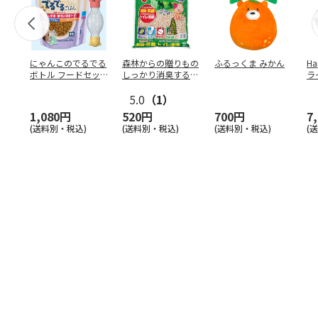
にゃんこのでるでる
森林からの贈りもの
ふるっくま みかん
Ha
ボトル フードセッ
しっかり消臭するひ
ラ
ト
のきの猫砂 7L
ー
5.0
（1）
1,080円
520円
700円
7
(送料別・税込)
(送料別・税込)
(送料別・税込)
(