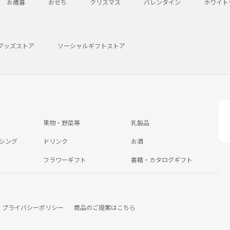
お歳暮
おせち
クリスマス
バレンタイン
ホワイト
グッズストア
ソーシャルギフトストア
果物・野菜等
乳製品
シング
ドリンク
お酒
フラワーギフト
書籍・カタログギフト
プライバシーポリシー
商品のご提案はこちら