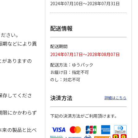
2024年07月10日～2028年07月31日
配送情報
カムカ
銀のスプーン パウ
ペット線香 虹のか
鈴虫の経木 3枚入
ーン
チ 健康に育つ子ね
なた フルーティフ
ください。
ン型 S
こ用 まぐろ・かつ
ローラルの香り
おに
…
娠期などにより異
配送期間
120円
590円
100円
2024年07月17日～2028年08月07日
)
(送料別・税込)
(送料別・税込)
(送料別・税込)
とがありますの
配送方法
ゆうパック
お届け日
指定不可
のし
対応不可
保存してくださ
決済方法
詳細はこちら
期限にかかわらず
下記の決済方法がご利用頂けます。
本来の製品と比べ