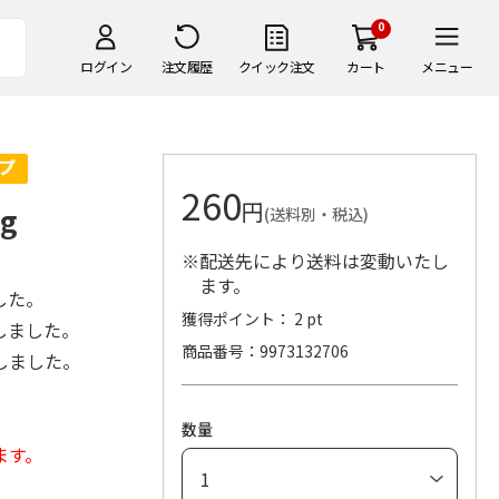
0
ログイン
注文履歴
クイック注文
カート
メニュー
260
円
g
(送料別・税込)
※配送先により送料は変動いたし
ます。
した。
獲得ポイント： 2 pt
しました。
商品番号
9973132706
しました。
数量
ます。