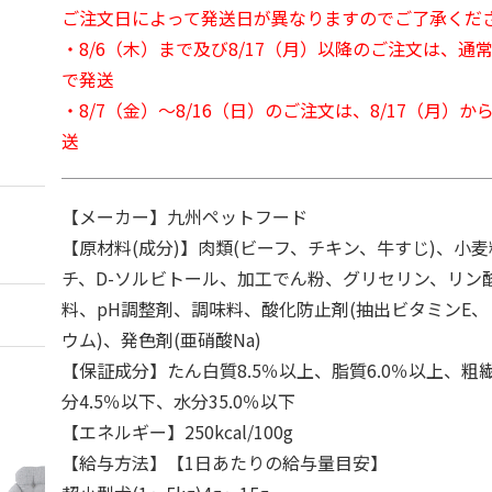
ご注文日によって発送日が異なりますのでご了承くだ
・8/6（木）まで及び8/17（月）以降のご注文は、通
で発送
・8/7（金）～8/16（日）のご注文は、8/17（月）
送
【メーカー】九州ペットフード
【原材料(成分)】肉類(ビーフ、チキン、牛すじ)、小
チ、D-ソルビトール、加工でん粉、グリセリン、リン酸塩
料、pH調整剤、調味料、酸化防止剤(抽出ビタミンE、
ウム)、発色剤(亜硝酸Na)
【保証成分】たん白質8.5％以上、脂質6.0％以上、粗繊
分4.5％以下、水分35.0％以下
【エネルギー】250kcal/100g
【給与方法】【1日あたりの給与量目安】