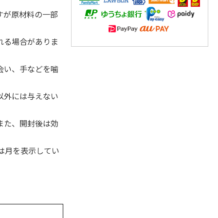
。
すが原材料の一部
れる場合がありま
会い、手などを噛
以外には与えない
また、開封後は効
は月を表示してい