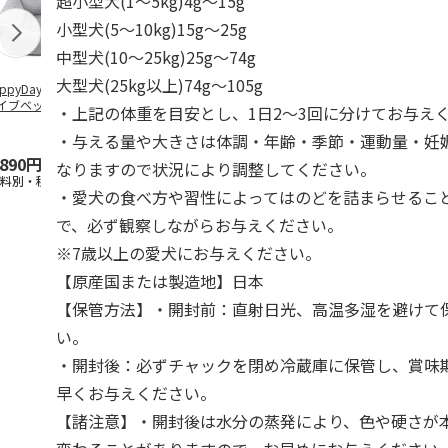
超小型犬(1～5kg)4g～15g
小型犬(5～10kg)15g～25g
中型犬(10～25kg)25g～74g
大型犬(25kg以上)74g～105g
ppyDays 2wayド
獣医師開発 ニオイ
デオトイレ 飛び散
無添加良品 
イブベッド グレ
をとる砂専用 猫ト
らない消臭・抗菌サ
ムデンタルコ
・上記の体重を目安とし、1日2～3回に分けてお与え
イレ ナチュラルグ
ンド 4L
ぐるぐるボー
レー
…
・与える量や大きさは体調・年齢・季節・運動量・妊
,890円
1,550円
1,320円
470円
なりますので状況により調整してください。
送料別・税込)
(送料別・税込)
(送料別・税込)
(送料別・税込
・愛犬の食べ方や習性によってはのどを詰まらせるこ
で、必ず観察しながらお与えください。
※7歳以上の愛犬にお与えください。
【原産国または製造地】日本
【保管方法】・開封前：直射日光、高温多湿を避けて
い。
・開封後：必ずチャックを閉め冷蔵庫に保管し、賞味
早くお与えください。
【諸注意】・開封後は水分の蒸発により、色や硬さが