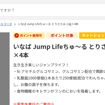
ットフード
いなば Jump Lifeちゅ～る とりささみ 14g×4本
いなば Jump Lifeちゅ～る とり
×4本
生き生き楽しいジャンプライフ！
・N-アセチルグルコサミン、グルコサミン配合で関節
・乳酸菌1000億個(1本あたり250億個)配合でわんち
し、お腹の調子を保ちます。
・食物繊維のキトサンがフンのにおいを吸着します。
※夏季休業日のご案内※