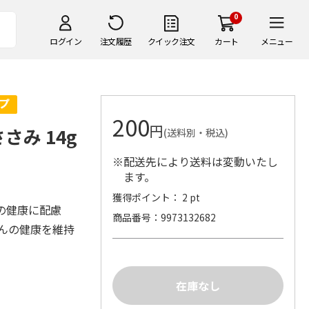
0
ログイン
注文履歴
クイック注文
カート
メニュー
200
円
ささみ 14g
(送料別・税込)
※配送先により送料は変動いたし
ます。
獲得ポイント： 2 pt
の健康に配慮
商品番号
9973132682
ゃんの健康を維持