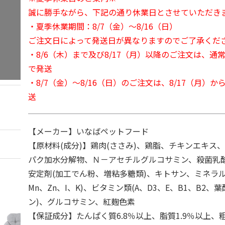
誠に勝手ながら、下記の通り休業日とさせていただき
・夏季休業期間：8/7（金）～8/16（日）
ご注文日によって発送日が異なりますのでご了承くだ
・8/6（木）まで及び8/17（月）以降のご注文は、通
で発送
・8/7（金）～8/16（日）のご注文は、8/17（月）
送
【メーカー】いなばペットフード
【原材料(成分)】鶏肉(ささみ)、鶏脂、チキンエキス
パク加水分解物、Ｎ－アセチルグルコサミン、殺菌乳
安定剤(加工でん粉、増粘多糖類)、キトサン、ミネラル類
Mn、Zn、I、K)、ビタミン類(A、D3、E、B1、B2、
ン)、グルコサミン、紅麹色素
【保証成分】たんぱく質6.8％以上、脂質1.9％以上、粗