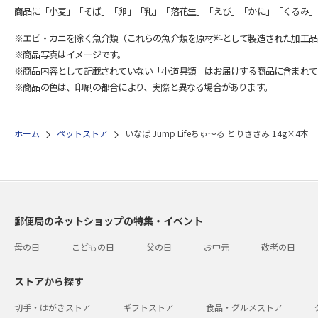
商品に「小麦」「そば」「卵」「乳」「落花生」「えび」「かに」「くるみ」
※エビ・カニを除く魚介類（これらの魚介類を原材料として製造された加工品
※商品写真はイメージです。
※商品内容として記載されていない「小道具類」はお届けする商品に含まれて
※商品の色は、印刷の都合により、実際と異なる場合があります。
ホーム
ペットストア
いなば Jump Lifeちゅ～る とりささみ 14g×4本
郵便局のネットショップの特集・イベント
母の日
こどもの日
父の日
お中元
敬老の日
ストアから探す
切手・はがきストア
ギフトストア
食品・グルメストア