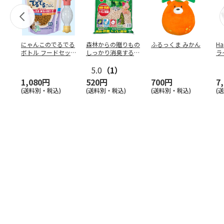
にゃんこのでるでる
森林からの贈りもの
ふるっくま みかん
Ha
ボトル フードセッ
しっかり消臭するひ
ラ
ト
のきの猫砂 7L
ー
5.0
（1）
1,080円
520円
700円
7
(送料別・税込)
(送料別・税込)
(送料別・税込)
(