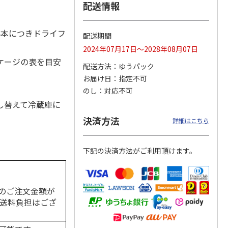
配送情報
4本につきドライフ
配送期間
カムカ
銀のスプーン パウ
ペット線香 虹のか
鈴虫の経木 3枚入
2024年07月17日～2028年08月07日
ーン
チ 健康に育つ子ね
なた フルーティフ
ケージの表を目安
ン型 S
こ用 まぐろ・かつ
ローラルの香り
配送方法
ゆうパック
おに
…
お届け日
指定不可
120円
590円
100円
のし
対応不可
)
(送料別・税込)
(送料別・税込)
(送料別・税込)
し替えて冷蔵庫に
決済方法
詳細はこちら
下記の決済方法がご利用頂けます。
のご注文金額が
の送料負担はござ