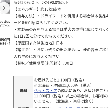
灰分1.0％以下、水分90.0％以下
【エネルギー】約13kcal/本
【給与方法】・ドライフードと併用する場合は本製品
ppyDays 2wayド
獣医師開発 ニオイ
デオトイレ 飛び散
無添加良品 
ードを約15g減らしてください。
イブベッド グレ
をとる砂専用 猫ト
らない消臭・抗菌サ
ムデンタルコ
・本製品のみを与える場合は愛犬の体重に応じてパッ
イレ ナチュラルグ
ンド 4L
ぐるぐるボー
レー
…
に1日2回に分けてお与えください。
,890円
1,550円
1,320円
470円
【原産国または製造地】日本
送料別・税込)
(送料別・税込)
(送料別・税込)
(送料別・税込
【諸注意】・お使い残りの出た場合は、他の容器に移
入れ早めにお与えください。
【賞味／使用期限(未開封)】730日
お届け先ごと1,100円（税込）
※北海道・沖縄は1,650円（税込）
送料
ペットストア
の商品に限り、お届け先ごと
11,000円（税込）以上の場合は、お客様
いません。（北海道・沖縄は除く）