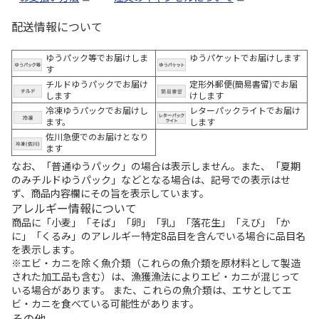
配送情報について
ゆうパック等でお届けしま
ゆうパケットでお届けします
す
チルドゆうパックでお届け
定形外郵便(簡易書留)でお届
します
けします
冷凍ゆうパックでお届けし
レターパックライトでお届け
ます。
します
佐川急便でのお届けとなり
ます
なお、「普通ゆうパック」の場合は表示しません。また、「夏期
のみチルドゆうパック」などとなる場合は、記号での表示はせ
ず、商品内容欄にその旨を表示しています。
アレルギー情報について
商品に「小麦」「そば」「卵」「乳」「落花生」「えび」「か
に」「くるみ」のアレルギー特定8品目を含んでいる場合に品目名
を表示します。
※エビ・カニを除く魚介類（これらの魚介類を原材料として製造
された加工品も含む）は、漁獲漁法によりエビ・カニが混じって
いる場合があります。 また、これらの魚介類は、エサとしてエ
ビ・カニを食べている可能性があります。
その他