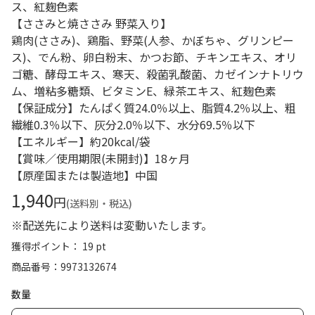
ス、紅麹色素
【ささみと焼ささみ 野菜入り】
鶏肉(ささみ)、鶏脂、野菜(人参、かぼちゃ、グリンピー
ス)、でん粉、卵白粉末、かつお節、チキンエキス、オリ
ゴ糖、酵母エキス、寒天、殺菌乳酸菌、カゼインナトリウ
ム、増粘多糖類、ビタミンE、緑茶エキス、紅麹色素
【保証成分】たんぱく質24.0％以上、脂質4.2％以上、粗
繊維0.3％以下、灰分2.0％以下、水分69.5％以下
【エネルギー】約20kcal/袋
【賞味／使用期限(未開封)】18ヶ月
【原産国または製造地】中国
1,940
円
(送料別・税込)
※配送先により送料は変動いたします。
獲得ポイント： 19 pt
商品番号
9973132674
数量