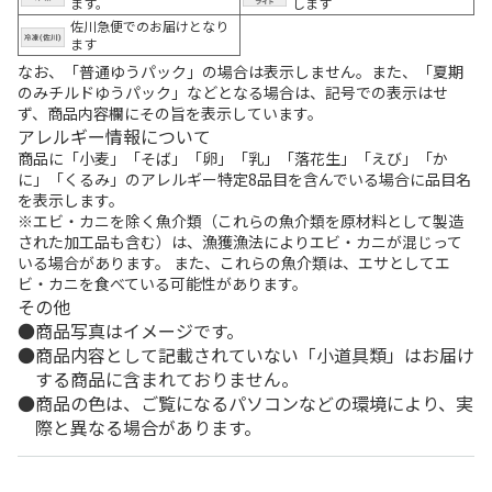
ます。
します
佐川急便でのお届けとなり
ます
なお、「普通ゆうパック」の場合は表示しません。また、「夏期
のみチルドゆうパック」などとなる場合は、記号での表示はせ
ず、商品内容欄にその旨を表示しています。
アレルギー情報について
商品に「小麦」「そば」「卵」「乳」「落花生」「えび」「か
に」「くるみ」のアレルギー特定8品目を含んでいる場合に品目名
を表示します。
※エビ・カニを除く魚介類（これらの魚介類を原材料として製造
された加工品も含む）は、漁獲漁法によりエビ・カニが混じって
いる場合があります。 また、これらの魚介類は、エサとしてエ
ビ・カニを食べている可能性があります。
その他
商品写真はイメージです。
商品内容として記載されていない「小道具類」はお届け
する商品に含まれておりません。
商品の色は、ご覧になるパソコンなどの環境により、実
際と異なる場合があります。