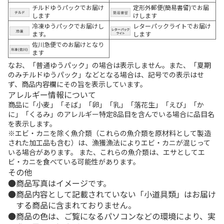
チルドゆうパックでお届け
定形外郵便(簡易書留)でお届
します
けします
冷凍ゆうパックでお届けし
レターパックライトでお届け
ます。
します
佐川急便でのお届けとなり
ます
なお、「普通ゆうパック」の場合は表示しません。また、「夏期
のみチルドゆうパック」などとなる場合は、記号での表示はせ
ず、商品内容欄にその旨を表示しています。
アレルギー情報について
商品に「小麦」「そば」「卵」「乳」「落花生」「えび」「か
に」「くるみ」のアレルギー特定8品目を含んでいる場合に品目名
を表示します。
※エビ・カニを除く魚介類（これらの魚介類を原材料として製造
された加工品も含む）は、漁獲漁法によりエビ・カニが混じって
いる場合があります。 また、これらの魚介類は、エサとしてエ
ビ・カニを食べている可能性があります。
その他
商品写真はイメージです。
商品内容として記載されていない「小道具類」はお届け
する商品に含まれておりません。
商品の色は、ご覧になるパソコンなどの環境により、実