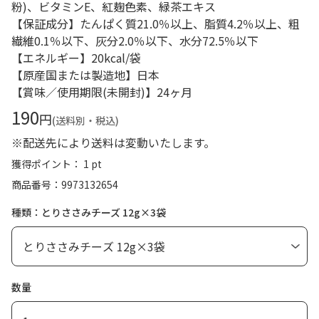
粉)、ビタミンE、紅麹色素、緑茶エキス
【保証成分】たんぱく質21.0％以上、脂質4.2％以上、粗
繊維0.1％以下、灰分2.0％以下、水分72.5％以下
【エネルギー】20kcal/袋
【原産国または製造地】日本
【賞味／使用期限(未開封)】24ヶ月
190
円
(送料別・税込)
※配送先により送料は変動いたします。
獲得ポイント： 1 pt
商品番号
9973132654
種類：とりささみチーズ 12g×3袋
数量