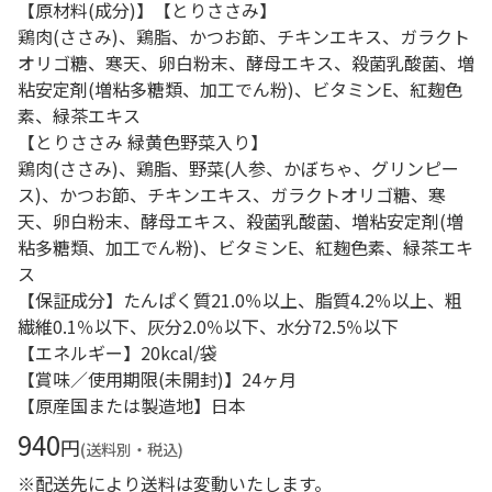
【原材料(成分)】【とりささみ】
鶏肉(ささみ)、鶏脂、かつお節、チキンエキス、ガラクト
オリゴ糖、寒天、卵白粉末、酵母エキス、殺菌乳酸菌、増
粘安定剤(増粘多糖類、加工でん粉)、ビタミンE、紅麹色
素、緑茶エキス
【とりささみ 緑黄色野菜入り】
鶏肉(ささみ)、鶏脂、野菜(人参、かぼちゃ、グリンピー
ス)、かつお節、チキンエキス、ガラクトオリゴ糖、寒
天、卵白粉末、酵母エキス、殺菌乳酸菌、増粘安定剤(増
粘多糖類、加工でん粉)、ビタミンE、紅麹色素、緑茶エキ
ス
【保証成分】たんぱく質21.0％以上、脂質4.2％以上、粗
繊維0.1％以下、灰分2.0％以下、水分72.5％以下
【エネルギー】20kcal/袋
【賞味／使用期限(未開封)】24ヶ月
【原産国または製造地】日本
940
円
(送料別・税込)
※配送先により送料は変動いたします。