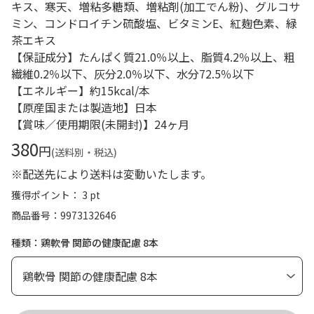
キス、寒天、増粘多糖類、増粘剤(加工でん粉)、グルコサ
ミン、コンドロイチン硫酸塩、ビタミンE、紅麹色素、緑
茶エキス
【保証成分】たんぱく質21.0％以上、脂質4.2％以上、粗
繊維0.2％以下、灰分2.0％以下、水分72.5％以下
【エネルギー】約15kcal/本
【原産国または製造地】日本
【賞味／使用期限(未開封)】24ヶ月
380
円
(送料別・税込)
※配送先により送料は変動いたします。
獲得ポイント： 3 pt
商品番号
9973132646
種類：鶏軟骨 関節の健康配慮 8本