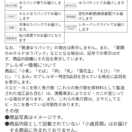
ゆうパック等でお届けしま
ゆうパケットでお届けします
す
チルドゆうパックでお届け
定形外郵便(簡易書留)でお届
します
けします
冷凍ゆうパックでお届けし
レターパックライトでお届け
ます。
します
佐川急便でのお届けとなり
ます
なお、「普通ゆうパック」の場合は表示しません。また、「夏期
のみチルドゆうパック」などとなる場合は、記号での表示はせ
ず、商品内容欄にその旨を表示しています。
アレルギー情報について
商品に「小麦」「そば」「卵」「乳」「落花生」「えび」「か
に」「くるみ」のアレルギー特定8品目を含んでいる場合に品目名
を表示します。
※エビ・カニを除く魚介類（これらの魚介類を原材料として製造
された加工品も含む）は、漁獲漁法によりエビ・カニが混じって
いる場合があります。 また、これらの魚介類は、エサとしてエ
ビ・カニを食べている可能性があります。
その他
商品写真はイメージです。
商品内容として記載されていない「小道具類」はお届け
する商品に含まれておりません。