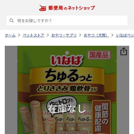
ホーム
ペットストア
おやつ・サプリ
おやつ（犬用）
いなばペッ