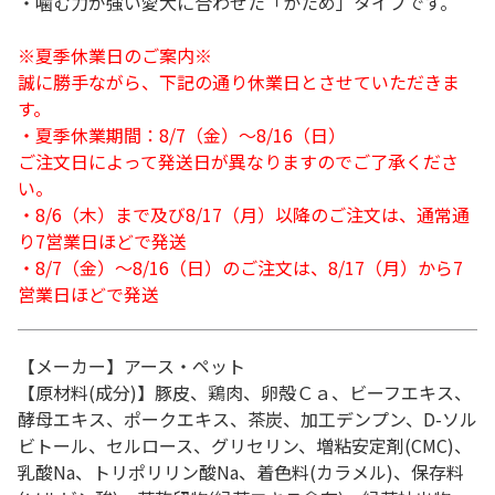
・噛む力が強い愛犬に合わせた「かため」タイプです。
※夏季休業日のご案内※
誠に勝手ながら、下記の通り休業日とさせていただきま
す。
・夏季休業期間：8/7（金）～8/16（日）
ご注文日によって発送日が異なりますのでご了承くださ
い。
・8/6（木）まで及び8/17（月）以降のご注文は、通常通
り7営業日ほどで発送
・8/7（金）～8/16（日）のご注文は、8/17（月）から7
営業日ほどで発送
【メーカー】アース・ペット
【原材料(成分)】豚皮、鶏肉、卵殻Ｃａ、ビーフエキス、
酵母エキス、ポークエキス、茶炭、加工デンプン、D-ソル
ビトール、セルロース、グリセリン、増粘安定剤(CMC)、
乳酸Na、トリポリリン酸Na、着色料(カラメル)、保存料