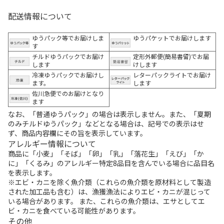
配送情報について
ゆうパック等でお届けしま
ゆうパケットでお届けします
す
チルドゆうパックでお届け
定形外郵便(簡易書留)でお届
します
けします
冷凍ゆうパックでお届けし
レターパックライトでお届け
ます。
します
佐川急便でのお届けとなり
ます
なお、「普通ゆうパック」の場合は表示しません。また、「夏期
のみチルドゆうパック」などとなる場合は、記号での表示はせ
ず、商品内容欄にその旨を表示しています。
アレルギー情報について
商品に「小麦」「そば」「卵」「乳」「落花生」「えび」「か
に」「くるみ」のアレルギー特定8品目を含んでいる場合に品目名
を表示します。
※エビ・カニを除く魚介類（これらの魚介類を原材料として製造
された加工品も含む）は、漁獲漁法によりエビ・カニが混じって
いる場合があります。 また、これらの魚介類は、エサとしてエ
ビ・カニを食べている可能性があります。
その他