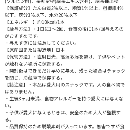
(ソルビン酸)、茶乾留物(緑茶エキス含有)、緑茶抽出物
【保証成分】たん白質2％以上、脂質1％以上、粗繊維4％
以下、灰分3％以下、水分20％以下
【エネルギー】約18kcal/1本
【給与方法】・1日に1～2回、食事の後に1本/回与えるの
がおすすめです。
・与えすぎには注意してください。
【原産国または製造地】日本
【保管方法】・直射日光、高温多湿を避け、子供やペット
が触れない場所に保管する。
・開封後はできるだけ早めに与え、残った場合はチャック
を閉じ、冷蔵庫で保存する。
【諸注意】・本品は愛犬用のスナックです。人の食べ物で
はありません。
・生後3ヶ月未満、食物アレルギーを持つ愛犬には与えな
い。
・子供が愛犬に与えるときは、安全のため大人が監視す
る。
・品質保持のため脱酸素剤が入っています。無害ですが食