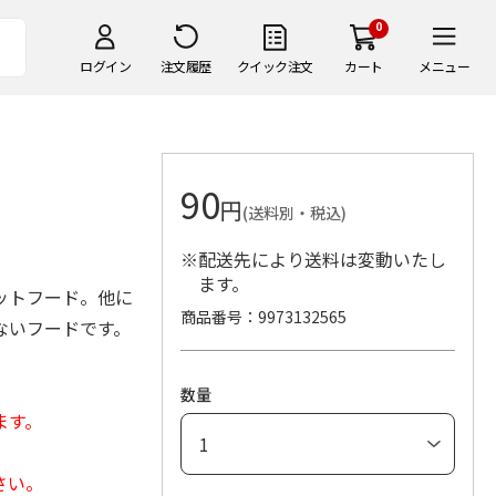
0
ログイン
注文履歴
クイック注文
カート
メニュー
90
円
(送料別・税込)
※配送先により送料は変動いたし
ます。
ットフード。他に
商品番号
9973132565
ないフードです。
数量
ます。
さい。