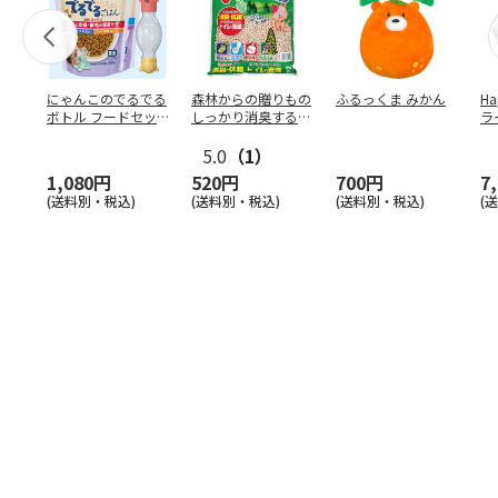
にゃんこのでるでる
森林からの贈りもの
ふるっくま みかん
Ha
ボトル フードセッ
しっかり消臭するひ
ラ
ト
のきの猫砂 7L
ー
5.0
（1）
1,080円
520円
700円
7
(送料別・税込)
(送料別・税込)
(送料別・税込)
(