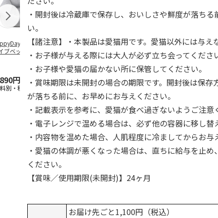
ださい。
・開封後は冷蔵庫で保存し、おいしさや鮮度が落ちる
い。
【諸注意】・本製品は愛猫用です。愛猫以外には与え
ppyDays 2wayド
獣医師開発 ニオイ
デオトイレ 飛び散
無添加良品 
イブベッド グレ
をとる砂専用 猫ト
らない消臭・抗菌サ
ムデンタルコ
・お子様が与える際には大人が必ず立ち会ってくださ
イレ ナチュラルグ
ンド 4L
ぐるぐるボー
レー
…
・お子様や愛猫の届かない所に保管してください。
,890円
1,550円
1,320円
470円
・賞味期限は未開封の場合の期限です。開封後は保存
送料別・税込)
(送料別・税込)
(送料別・税込)
(送料別・税込
が落ちる前に、お早めにお与えください。
・記載表示を参考に、愛猫が食べ過ぎないようご注意
・電子レンジで温める場合は、必ず他の容器に移し替
・内容物を温めた場合、人肌程度に冷ましてからお与
・愛猫の体調が悪くなった場合は、直ちに給与を止め
ください。
【賞味／使用期限(未開封)】24ヶ月
お届け先ごと1,100円（税込）