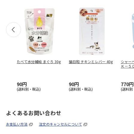
たべて水分補給 まぐろ 30g
猫日和 チキンとレバー 40g
シャー
Ｋ－５
90円
90円
770円
(送料別・税込)
(送料別・税込)
(送料別
よくあるお問い合わせ
お支払い方法
注文のキャンセルについて