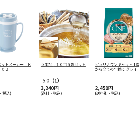
ベットメーカー Ｋ
うまだし１０包５袋セット
ピュリナワンキャット 1歳
００Ｂ
から全ての年齢に グレイ
フリー
…
5.0
（1）
3,240円
2,450円
・税込)
(送料・税込)
(送料別・税込)