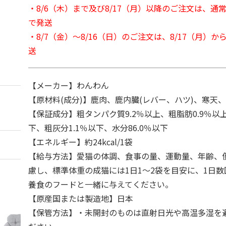
・8/6（木）まで及び8/17（月）以降のご注文は、通
で発送
・8/7（金）～8/16（日）のご注文は、8/17（月）
送
【メーカー】わんわん
【原材料(成分)】鹿肉、鹿内臓(レバー、ハツ)、寒天
【保証成分】粗タンパク質9.2％以上、粗脂肪0.9％以上
下、粗灰分1.1％以下、水分86.0％以下
【エネルギー】約24kcal/1袋
【給与方法】愛猫の体調、食事の量、運動量、年齢、
慮し、標準体重の成猫には1日1～2袋を目安に、1日
養食のフードと一緒に与えてください。
【原産国または製造地】日本
【保管方法】・未開封のものは直射日光や高温多湿を