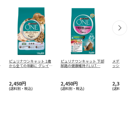
ピュリナワンキャット 1歳
ピュリナワンキャット 下部
メディファス
ン
から全ての年齢に グレイン
尿路の健康維持 F.L.U.T.
…
ッシュ味 3kg
フリー
…
2,450円
2,450円
2,350円
(送料別・税込)
(送料別・税込)
(送料別・税込