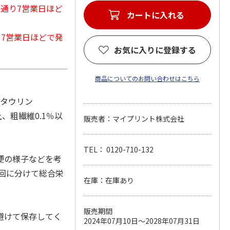
常通り7営業日ほど
カートに入れる
から7営業日ほどで発
お気に入りに登録する
商品についてのお問い合わせはこちら
、タウリン
、粗繊維0.1％以
販売者：マイプリント株式会社
TEL： 0120-710-132
便の様子などを考
数回に分けて総合栄
在庫：在庫あり
販売期間
避けて保存してく
2024年07月10日～2028年07月31日