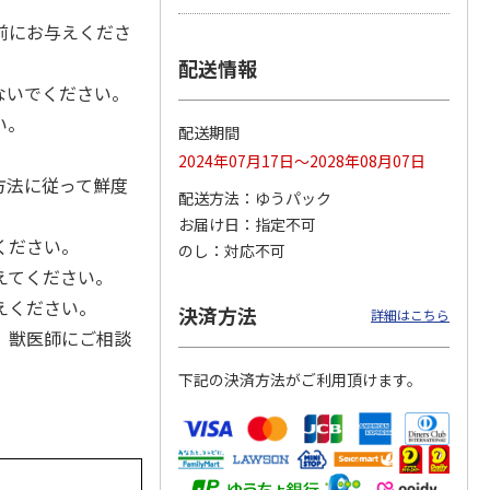
前にお与えくださ
配送情報
ないでください。
カムカ
銀のスプーン パウ
ペット線香 虹のか
鈴虫の経木 3枚入
ーン
チ 健康に育つ子ね
なた フルーティフ
い。
配送期間
ン型 S
こ用 まぐろ・かつ
ローラルの香り
おに
…
2024年07月17日～2028年08月07日
120円
590円
100円
方法に従って鮮度
配送方法
ゆうパック
)
(送料別・税込)
(送料別・税込)
(送料別・税込)
お届け日
指定不可
ください。
のし
対応不可
えてください。
えください。
決済方法
詳細はこちら
、獣医師にご相談
下記の決済方法がご利用頂けます。