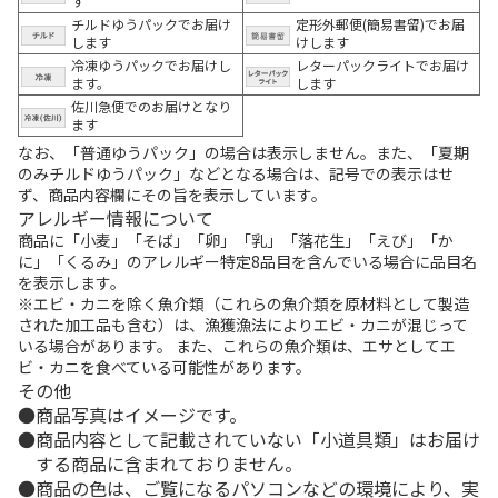
す
チルドゆうパックでお届け
定形外郵便(簡易書留)でお届
します
けします
冷凍ゆうパックでお届けし
レターパックライトでお届け
ます。
します
佐川急便でのお届けとなり
ます
なお、「普通ゆうパック」の場合は表示しません。また、「夏期
のみチルドゆうパック」などとなる場合は、記号での表示はせ
ず、商品内容欄にその旨を表示しています。
アレルギー情報について
商品に「小麦」「そば」「卵」「乳」「落花生」「えび」「か
に」「くるみ」のアレルギー特定8品目を含んでいる場合に品目名
を表示します。
※エビ・カニを除く魚介類（これらの魚介類を原材料として製造
された加工品も含む）は、漁獲漁法によりエビ・カニが混じって
いる場合があります。 また、これらの魚介類は、エサとしてエ
ビ・カニを食べている可能性があります。
その他
商品写真はイメージです。
商品内容として記載されていない「小道具類」はお届け
する商品に含まれておりません。
商品の色は、ご覧になるパソコンなどの環境により、実