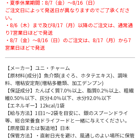
・夏季休業期間：8/7（金）～8/16（日）
ご注文日によって発送日が異なりますのでご了承くださ
い。
・8/6（木）まで及び8/17（月）以降のご注文は、通常通
り7営業日ほどで発送
・8/7（金）～8/16（日）のご注文は、8/17（月）から7
営業日ほどで発送
【メーカー】ユニ・チャーム
【原材料(成分)】魚介類(まぐろ、ホタテエキス)、調味
料、増粘安定剤(増粘多糖類、加工デンプン)
【保証成分】たんぱく質7.0％以上、脂質0.2％以上、粗繊
維0.50％以下、灰分4.0％以下、水分92.0％以下
【エネルギー】12kcal/1袋
【給与方法】1日1～2袋を目安に、銀のスプーンドライ
等、総合栄養食ドライフードと一緒に与えてください。
【原産国または製造地】日本
【保管方法】・直射日光を避け、風通しのよい場所に保管