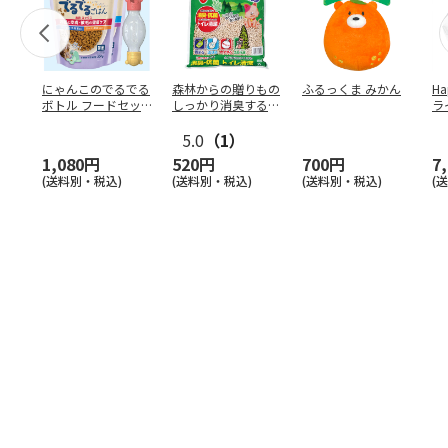
にゃんこのでるでる
森林からの贈りもの
ふるっくま みかん
Ha
ボトル フードセッ
しっかり消臭するひ
ラ
ト
のきの猫砂 7L
ー
5.0
（1）
1,080円
520円
700円
7
(送料別・税込)
(送料別・税込)
(送料別・税込)
(