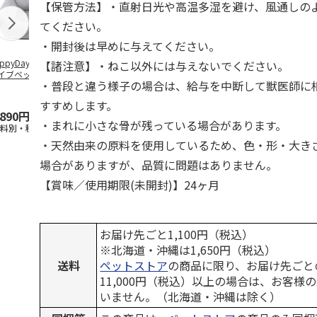
【保管方法】・直射日光や高温多湿を避け、風通しの
てください。
・開封後は早めに与えてください。
ppyDays 2wayド
獣医師開発 ニオイ
デオトイレ 飛び散
銀のスプーン
【諸注意】・ねこ以外には与えないでください。
イブベッド グレ
をとる砂専用 猫ト
らない消臭・抗菌サ
チ 健康に育
・普段と違う様子の場合は、給与を中断して獣医師に
イレ ナチュラルグ
ンド 4L
こ用 まぐろ
レー
おに
…
すすめします。
,890円
1,550円
1,320円
120円
・まれに小さな骨が残っている場合があります。
送料別・税込)
(送料別・税込)
(送料別・税込)
(送料別・税込
・天然由来の原料を使用しているため、色・形・大き
場合がありますが、品質に問題はありません。
【賞味／使用期限(未開封)】24ヶ月
お届け先ごと1,100円（税込）
※北海道・沖縄は1,650円（税込）
送料
ペットストア
の商品に限り、お届け先ごと
11,000円（税込）以上の場合は、お客様
いません。（北海道・沖縄は除く）