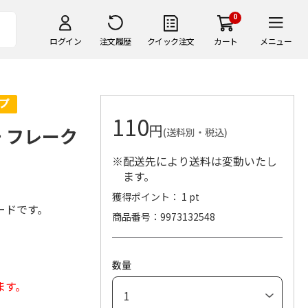
0
ログイン
注文履歴
クイック注文
カート
メニュー
110
円
 フレーク
(送料別・税込)
※配送先により送料は変動いたし
ます。
獲得ポイント： 1 pt
ードです。
商品番号
9973132548
数量
ます。