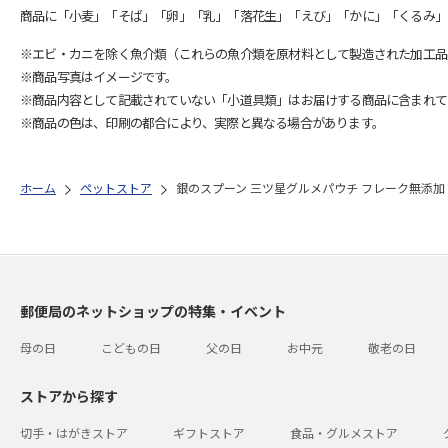
商品に「小麦」「そば」「卵」「乳」「落花生」「えび」「かに」「くるみ」
※エビ・カニを除く魚介類（これらの魚介類を原材料として製造された加工品
※商品写真はイメージです。
※商品内容として記載されていない「小道具類」はお届けする商品に含まれて
※商品の色は、印刷の都合により、実際と異なる場合があります。
ホーム
ペットストア
銀のスプーン 三ツ星グルメパウチ フレーク無添加 
郵便局のネットショップの特集・イベント
母の日
こどもの日
父の日
お中元
敬老の日
ストアから探す
切手・はがきストア
ギフトストア
食品・グルメストア