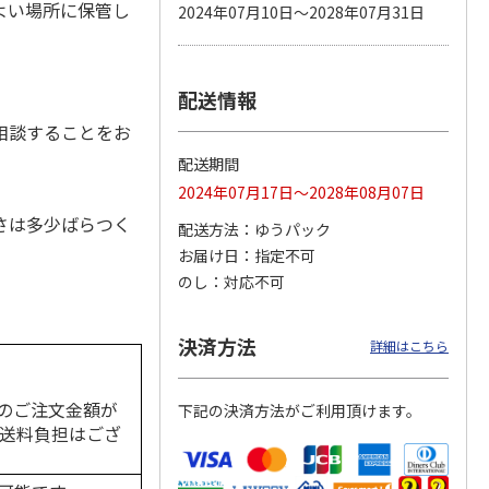
よい場所に保管し
2024年07月10日～2028年07月31日
配送情報
 パウ
無添加良品 カムカ
ペット線香 虹のか
CIAO 香り立つクラ
つ子ね
ムデンタルコーン
なた フルーティフ
ンキー ちゅ～る和
相談することをお
・かつ
ぐるぐるボーン型 S
ローラルの香り
えBOX とりささ
…
…
配送期間
470円
590円
380円
2024年07月17日～2028年08月07日
)
(送料別・税込)
(送料別・税込)
(送料別・税込)
さは多少ばらつく
配送方法
ゆうパック
お届け日
指定不可
のし
対応不可
決済方法
詳細はこちら
のご注文金額が
下記の決済方法がご利用頂けます。
の送料負担はござ