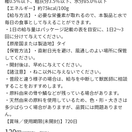
維0.5％以下、粗灰分3.5％以下、水分85.0％以下
【エネルギー】約75kcal/100g
【給与方法】・必要な栄養素が取れるので、本製品と水で
毎日の食事として与えることができます。
・1日の給与量はパッケージ記載の表を目安に、1日2～3
回に分けて与えてください。
【原産国または製造地】タイ
【保管方法】・直射日光を避け、風通しのよい場所に保管
してください。
・開封後は、早めに与えてください。
【諸注意】・ねこ以外に与えないでください。
・普段と違う様子の場合は、給与を中断して獣医師に相談
することをおすすめします。
・原料由来の骨や鱗などが残っている場合があります。
・天然由来の原料を使用しているため、色・形・大きさは
多少ばらつく場合がありますが、品質には問題ありませ
ん。
【賞味／使用期限(未開封)】720日
120