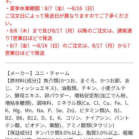
す。
・夏季休業期間：8/7（金）～8/16（日）
ご注文日によって発送日が異なりますのでご了承くださ
い。
・8/6（木）まで及び8/17（月）以降のご注文は、通常通
り7営業日ほどで発送
・8/7（金）～8/16（日）のご注文は、8/17（月）から7
営業日ほどで発送
【メーカー】ユニ・チャーム
【原材料(成分)】魚介類(かつお、まぐろ、かつお節、あ
じ、フィッシュエキス)、油脂類、チキン、小麦グルテ
ン、酵母エキス、卵パウダー、増粘安定剤(加工でん粉、
増粘多糖類)、調味料、ミネラル類(Ca、Cl、Cu、Fe、l、
K、Mg、Mn、Na、P、Se、Zn)、ビタミン類(A、B1、
B2、B6、B12、D、E、K、コリン、ナイアシン、パント
テン酸、ビオチン、葉酸)、アミノ酸類(タウリン)
【保証成分】タンパク質8.0％以上、脂質3.0％以上、粗繊