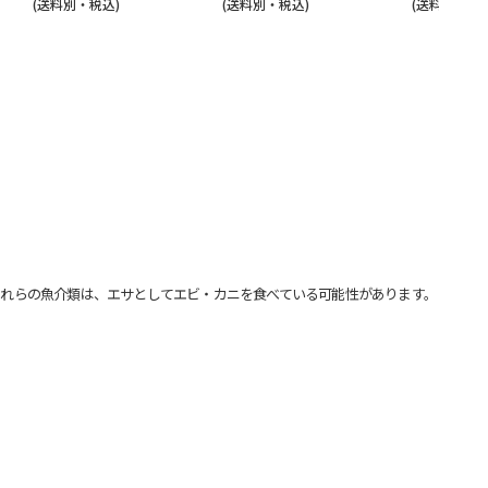
(送料別・税込)
(送料別・税込)
(送料別・税込
れらの魚介類は、エサとしてエビ・カニを食べている可能性があります。