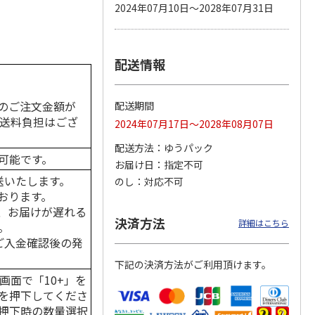
2024年07月10日～2028年07月31日
配送情報
カムカ
銀のスプーン パウ
ペット線香 虹のか
鈴虫の経木 3枚入
ーン
チ 健康に育つ子ね
なた フルーティフ
ン型 S
こ用 まぐろ・かつ
ローラルの香り
おに
…
のご注文金額が
配送期間
120円
590円
100円
の送料負担はござ
2024年07月17日～2028年08月07日
)
(送料別・税込)
(送料別・税込)
(送料別・税込)
配送方法
ゆうパック
可能です。
お届け日
指定不可
送いたします。
のし
対応不可
おります。
、お届けが遅れる
決済方法
詳細はこちら
。
はご入金確認後の発
下記の決済方法がご利用頂けます。
画面で「10+」を
を押下してくださ
押下時の数量選択