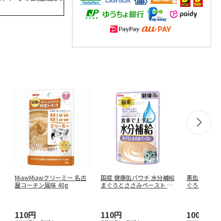
MiawMiawクリーミー 名古
国産 健康缶パウチ 水分補給
黒缶パウチ 
屋コーチン風味 40g
まぐろとささみペースト 40
ぐろとかつお 
…
110円
110円
100円