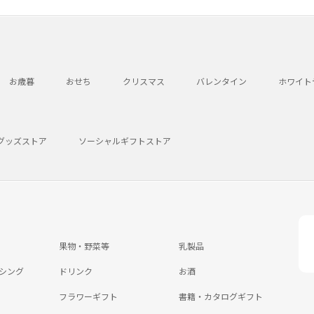
お歳暮
おせち
クリスマス
バレンタイン
ホワイト
グッズストア
ソーシャルギフトストア
果物・野菜等
乳製品
シング
ドリンク
お酒
フラワーギフト
書籍・カタログギフト