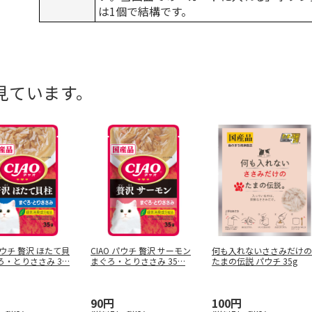
は1個で結構です。
見ています。
 パウチ 贅沢 ほたて貝
CIAO パウチ 贅沢 サーモン
何も入れないささみだけの
ろ・とりささみ 3
…
まぐろ・とりささみ 35
…
たまの伝説 パウチ 35g
90円
100円