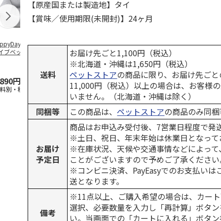
【原産国または製造地】タイ
【賞味／使用期限(未開封)】24ヶ月
ppyDays 2wayド
獣医師開発 ニオイ
デオトイレ 飛び散
無添加良品 
お届け先ごと1,100円（税込）
イブベッド グレ
をとる砂専用 猫ト
らない消臭・抗菌サ
ムデンタルコ
イレ ナチュラルグ
ンド 4L
ぐるぐるボー
※北海道・沖縄は1,650円（税込）
レー
…
送料
ペットストア
の商品に限り、お届け先ごと
,890円
1,550円
1,320円
470円
11,000円（税込）以上の場合は、お客様
送料別・税込)
(送料別・税込)
(送料別・税込)
(送料別・税込
いません。（北海道・沖縄は除く）
同梱等
この商品は、
ペットストア
の商品のみ同梱
商品はお申込み受付後、7営業日程度で発
※土日、祝日、年末年始は休業日となって
お届け
※在庫状況、天候や交通事情などによって
予定日
ことがございますので予めご了承ください
※コンビニ決済、PayEasyでのお支払い
送となります。
※11点以上、ご購入希望の場合は、カート
選択、必要数量を入力し「再計算」ボタン
備考
い。当画面での「カートに入れる」ボタン