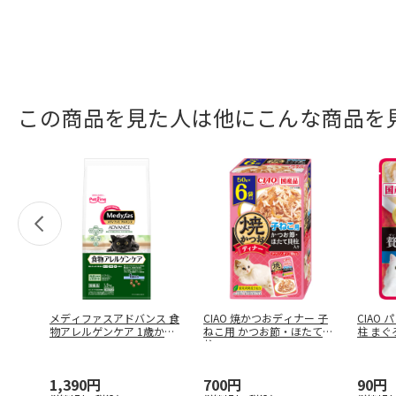
この商品を見た人は他にこんな商品を
メディファスアドバンス 食
CIAO 焼かつおディナー 子
CIAO
物アレルゲンケア 1歳から
ねこ用 かつお節・ほたて貝
柱 まぐ
1.
…
柱
…
1,390円
700円
90円