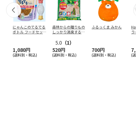
にゃんこのでるでる
森林からの贈りもの
ふるっくま みかん
Ha
ボトル フードセッ
しっかり消臭するひ
ラ
ト
のきの猫砂 7L
ー
5.0
（1）
1,080円
520円
700円
7
(送料別・税込)
(送料別・税込)
(送料別・税込)
(