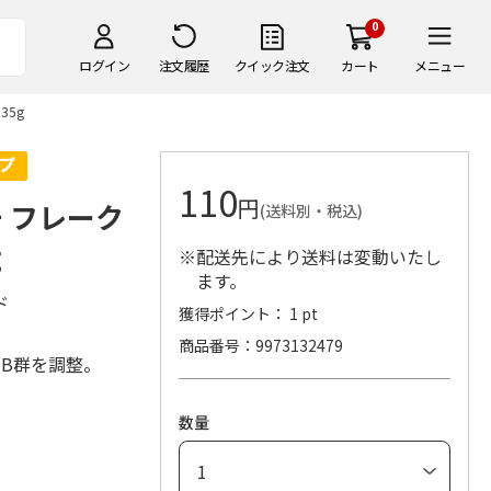
0
ログイン
注文履歴
クイック注文
カート
メニュー
35g
110
円
 フレーク
(送料別・税込)
g
※配送先により送料は変動いたし
ます。
ド
獲得ポイント： 1 pt
商品番号
9973132479
・B群を調整。
数量