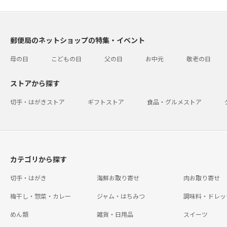
郵便局のネットショップの特集・イベント
母の日
こどもの日
父の日
お中元
敬老の日
ストアから探す
切手・はがきストア
ギフトストア
食品・グルメストア
カテゴリから探す
切手・はがき
海鮮お取り寄せ
肉お取り寄せ
梅干し・惣菜・カレー
ジャム・はちみつ
調味料・ドレッ
めん類
雑貨・日用品
スイーツ