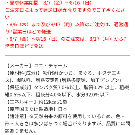
・夏季休業期間：8/7（金）～8/16（日）
ご注文日によって発送日が異なりますのでご了承くださ
い。
・8/6（木）まで及び8/17（月）以降のご注文は、通常通
り7営業日ほどで発送
・8/7（金）～8/16（日）のご注文は、8/17（月）から7
営業日ほどで発送
【メーカー】ユニ・チャーム
【原材料(成分)】魚介類(かつお、まぐろ、ホタテエキ
ス)、調味料、増粘安定剤(増粘多糖類、加工デンプン)
【保証成分】タンパク質7.0％以上、脂質0.2％以上、粗繊
維0.5％以下、粗灰分4.0％以下、水分92.0％以下
【エネルギー】約12kcal/1袋
【原産国または製造地】日本
【諸注意】※天然由来の原料を使用しているため、色・
形・大きさは多少ばらつく場合がありますが、品質には問
題ありません。