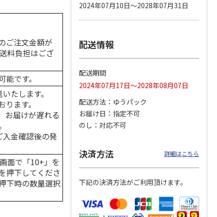
2024年07月10日～2028年07月31日
のご注文金額が
配送情報
カムカ
銀のスプーン パウ
ペット線香 虹のか
CIAO 香り立つクラ
ーン
チ 健康に育つ子ね
なた フルーティフ
ンキー ちゅ～る和
の送料負担はござ
ン型 S
こ用 まぐろ・かつ
ローラルの香り
えBOX とりささ
…
おに
…
配送期間
可能です。
120円
590円
380円
2024年07月17日～2028年08月07日
)
(送料別・税込)
(送料別・税込)
(送料別・税込)
送いたします。
配送方法
ゆうパック
おります。
お届け日
指定不可
、お届けが遅れる
。
のし
対応不可
はご入金確認後の発
決済方法
詳細はこちら
画面で「10+」を
を押下してくださ
押下時の数量選択
下記の決済方法がご利用頂けます。