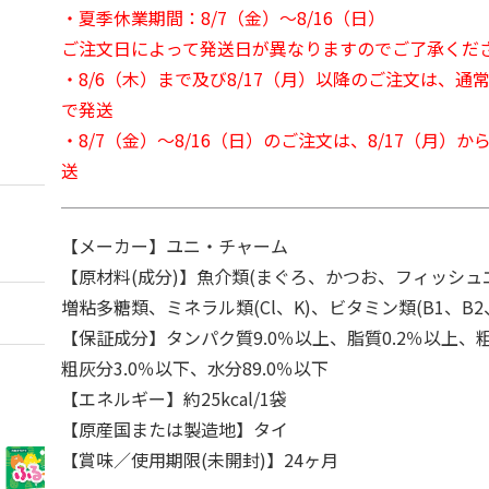
・夏季休業期間：8/7（金）～8/16（日）
ご注文日によって発送日が異なりますのでご了承くだ
・8/6（木）まで及び8/17（月）以降のご注文は、通
で発送
・8/7（金）～8/16（日）のご注文は、8/17（月）
送
【メーカー】ユニ・チャーム
【原材料(成分)】魚介類(まぐろ、かつお、フィッシュ
増粘多糖類、ミネラル類(Cl、K)、ビタミン類(B1、B2、
【保証成分】タンパク質9.0％以上、脂質0.2％以上、粗
粗灰分3.0％以下、水分89.0％以下
【エネルギー】約25kcal/1袋
【原産国または製造地】タイ
【賞味／使用期限(未開封)】24ヶ月