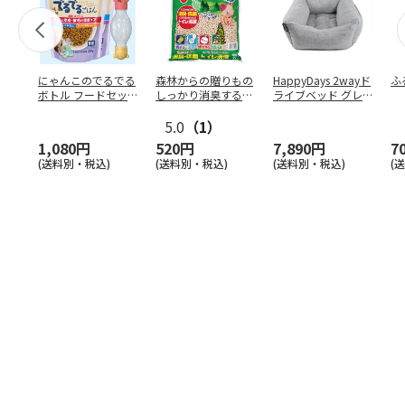
にゃんこのでるでる
森林からの贈りもの
HappyDays 2wayド
ふ
ボトル フードセッ
しっかり消臭するひ
ライブベッド グレ
ト
のきの猫砂 7L
ー
5.0
（1）
1,080円
520円
7,890円
7
(送料別・税込)
(送料別・税込)
(送料別・税込)
(