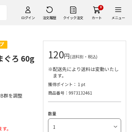
0
ログイン
注文履歴
クイック注文
カート
メニュー
120
円
ぐろ 60g
(送料別・税込)
※配送先により送料は変動いたし
ます。
獲得ポイント： 1 pt
商品番号
9973132461
・B群を調整
数量
ます。