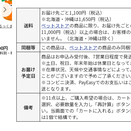
お届け先ごと1,100円（税込）
※北海道・沖縄は1,650円（税込）
送料
ペットストア
の商品に限り、お届け先ごと
るっくま みかん
デオトイレ 飛び散
獣医師開発 ニオイ
無添加良品 
らない消臭・抗菌サ
をとる砂専用 猫ト
ムデンタルコ
11,000円（税込）以上の場合は、お客様
ンド 4L
イレ ナチュラルグ
ぐるぐるボー
いません。（北海道・沖縄は除く）
レー
…
同梱等
この商品は、
ペットストア
の商品のみ同梱
00円
1,320円
1,550円
470円
送料別・税込)
(送料別・税込)
(送料別・税込)
(送料別・税込
商品はお申込み受付後、7営業日程度で発
※土日、祝日、年末年始は休業日となって
お届け
※在庫状況、天候や交通事情などによって
予定日
ことがございますので予めご了承ください
※コンビニ決済、PayEasyでのお支払い
送となります。
※11点以上、ご購入希望の場合は、カート
選択、必要数量を入力し「再計算」ボタン
備考
い。当画面での「カートに入れる」ボタン
は1個で結構です。