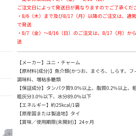
ご注文日によって発送日が異なりますのでご了承くだ
・8/6（木）まで及び8/17（月）以降のご注文は、通
で発送
・8/7（金）～8/16（日）のご注文は、8/17（月）
送
【メーカー】ユニ・チャーム
【原材料(成分)】魚介類(かつお、まぐろ、しらす、フ
調味料、増粘多糖類
【保証成分】タンパク質9.0％以上、脂質0.2％以上、粗
粗灰分3.0％以下、水分89.0％以下
【エネルギー】約25kcal/1袋
【原産国または製造地】タイ
【賞味／使用期限(未開封)】24ヶ月