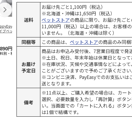
お届け先ごと1,100円（税込）
※北海道・沖縄は1,650円（税込）
送料
ペットストア
の商品に限り、お届け先ごと
11,000円（税込）以上の場合は、お客様
ppyDays 2wayド
獣医師開発 ニオイ
デオトイレ 飛び散
無添加良品 
イブベッド グレ
をとる砂専用 猫ト
らない消臭・抗菌サ
ムデンタルコ
いません。（北海道・沖縄は除く）
イレ ナチュラルグ
ンド 4L
ぐるぐるボー
レー
…
同梱等
この商品は、
ペットストア
の商品のみ同梱
,890円
1,550円
1,320円
470円
商品はお申込み受付後、7営業日程度で発
送料別・税込)
(送料別・税込)
(送料別・税込)
(送料別・税込
※土日、祝日、年末年始は休業日となって
お届け
※在庫状況、天候や交通事情などによって
予定日
ことがございますので予めご了承ください
※コンビニ決済、PayEasyでのお支払い
送となります。
※11点以上、ご購入希望の場合は、カート
選択、必要数量を入力し「再計算」ボタン
備考
い。当画面での「カートに入れる」ボタン
は1個で結構です。