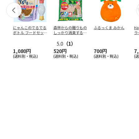
にゃんこのでるでる
森林からの贈りもの
ふるっくま みかん
Ha
ボトル フードセッ
しっかり消臭するひ
ラ
ト
のきの猫砂 7L
ー
5.0
（1）
1,080円
520円
700円
7
(送料別・税込)
(送料別・税込)
(送料別・税込)
(