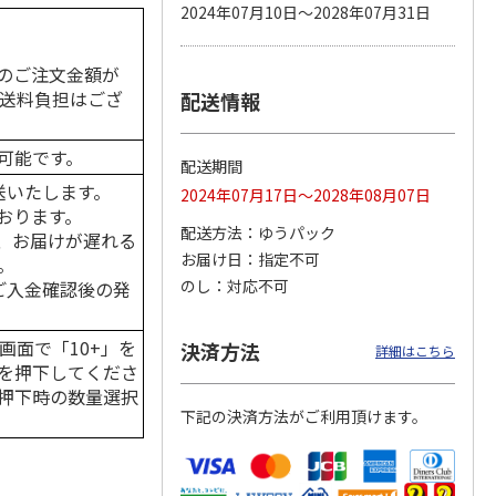
2024年07月10日～2028年07月31日
のご注文金額が
の送料負担はござ
配送情報
カムカ
銀のスプーン パウ
ペット線香 虹のか
鈴虫の経木 3枚入
ーン
チ 健康に育つ子ね
なた フルーティフ
ン型 S
こ用 まぐろ・かつ
ローラルの香り
おに
…
可能です。
配送期間
120円
590円
100円
送いたします。
2024年07月17日～2028年08月07日
)
(送料別・税込)
(送料別・税込)
(送料別・税込)
おります。
配送方法
ゆうパック
、お届けが遅れる
お届け日
指定不可
。
のし
対応不可
はご入金確認後の発
画面で「10+」を
決済方法
詳細はこちら
を押下してくださ
押下時の数量選択
下記の決済方法がご利用頂けます。