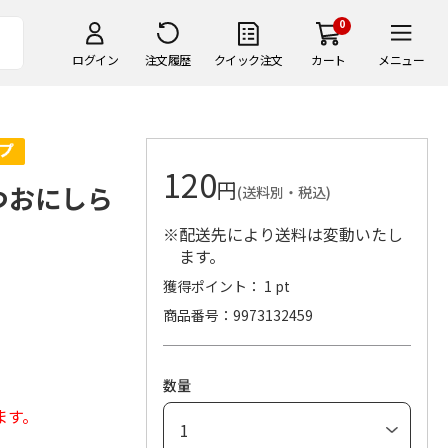
0
ログイン
注文履歴
クイック注文
カート
メニュー
120
円
つおにしら
(送料別・税込)
※配送先により送料は変動いたし
ます。
獲得ポイント： 1 pt
商品番号
9973132459
数量
ます。