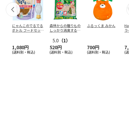
にゃんこのでるでる
森林からの贈りもの
ふるっくま みかん
Ha
ボトル フードセッ
しっかり消臭するひ
ラ
ト
のきの猫砂 7L
ー
5.0
（1）
1,080円
520円
700円
7
(送料別・税込)
(送料別・税込)
(送料別・税込)
(