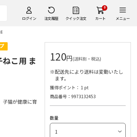
0
ログイン
注文履歴
クイック注文
カート
メニュー
g
120
円
子ねこ用 ま
(送料別・税込)
※配送先により送料は変動いたし
ます。
獲得ポイント： 1 pt
商品番号
9973132453
、子猫が健康に育
数量
。