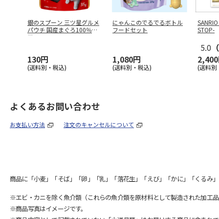
銀のスプーン 三ツ星グルメ
にゃんこのでるでるボトル
SANRIO
パウチ 国産まぐろ100％使
フードセット
STOP-
用フ
…
5.0
（
130円
1,080円
2,40
(送料別・税込)
(送料別・税込)
(送料別
よくあるお問い合わせ
お支払い方法
注文のキャンセルについて
商品に「小麦」「そば」「卵」「乳」「落花生」「えび」「かに」「くるみ」
※エビ・カニを除く魚介類（これらの魚介類を原材料として製造された加工品
※商品写真はイメージです。