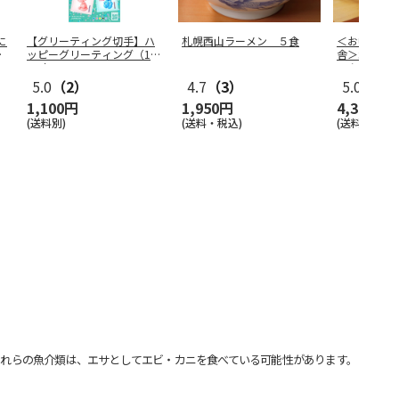
に
【グリーティング切手】ハ
札幌西山ラーメン ５食
＜お中元＞
ー
ッピーグリーティング（11
舎＞北海道
0円）
ルクアイス
5.0
（2）
4.7
（3）
5.0
（1）
1,100円
1,950円
4,300円
(送料別)
(送料・税込)
(送料・税込)
れらの魚介類は、エサとしてエビ・カニを食べている可能性があります。