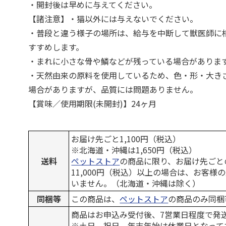
・開封後は早めに与えてください。
【諸注意】・猫以外には与えないでください。
・普段と違う様子の場所は、給与を中断して獣医師に
すすめします。
・まれに小さな骨や鱗などが残っている場合がありま
・天然由来の原料を使用しているため、色・形・大き
場合がありますが、品質には問題ありません。
【賞味／使用期限(未開封)】24ヶ月
お届け先ごと1,100円（税込）
※北海道・沖縄は1,650円（税込）
送料
ペットストア
の商品に限り、お届け先ごと
11,000円（税込）以上の場合は、お客様
いません。（北海道・沖縄は除く）
同梱等
この商品は、
ペットストア
の商品のみ同梱
商品はお申込み受付後、7営業日程度で発
※土日、祝日、年末年始は休業日となって