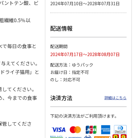
、パントテン酸、ビ
2024年07月10日～2028年07月31日
粗繊維0.5％以
配送情報
カムカ
ペット線香 虹のか
CIAO 香り立つクラ
鈴虫の経木 3枚入
ーン
なた フルーティフ
ンキー ちゅ～る和
ン型 S
ローラルの香り
えBOX とりささ
…
水で毎日の食事と
配送期間
590円
380円
100円
2024年07月17日～2028年08月07日
)
(送料別・税込)
(送料別・税込)
(送料別・税込)
て与えてください。
配送方法
ゆうパック
ンドライ子猫用」と
お届け日
指定不可
のし
対応不可
意してください。
決済方法
め、今までの食事
詳細はこちら
下記の決済方法がご利用頂けます。
保管してくださ