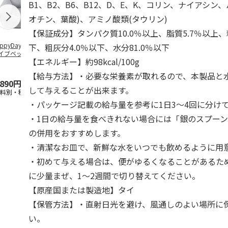
B1、B2、B6、B12、D、E、K、コリン、ナイアシン
オチン、葉酸)、アミノ酸類(タウリン)
【保証成分】タンパク質10.0％以上、脂質5.7％以上、
ppyDays 2wayド
獣医師開発 ニオイ
デオトイレ 飛び散
無添加良品 
下、粗灰分4.0％以下、水分81.0％以下
イブベッド グレ
をとる砂専用 猫ト
らない消臭・抗菌サ
ムデンタルコ
【エネルギー】約98kcal/100g
イレ ナチュラルグ
ンド 4L
ぐるぐるボー
レー
…
【給与方法】・必要な栄養素が取れるので、本製品と
,890円
1,550円
1,320円
470円
して与えることが出来ます。
送料別・税込)
(送料別・税込)
(送料別・税込)
(送料別・税込
・パッケージ記載の給与量を参考に1日3～4回に分け
・1日の給与量を食べきれない場合には「銀のスプー
の併用をおすすめします。
・清潔なお皿で、新鮮な水をいつでも飲めるように用
・初めて与える場合は、便がゆるくなることがあるた
に少量まぜ、1～2週間で切り替えてください。
【原産国または製造地】タイ
【保管方法】・直射日光を避け、風通しのよい場所に
い。