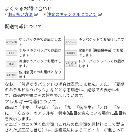
よくあるお問い合わせ
お支払い方法
注文のキャンセルについて
配送情報について
ゆうパック等でお届けしま
ゆうパケットでお届けします
す
チルドゆうパックでお届け
定形外郵便(簡易書留)でお届
します
けします
冷凍ゆうパックでお届けし
レターパックライトでお届け
ます。
します
佐川急便でのお届けとなり
ます
なお、「普通ゆうパック」の場合は表示しません。また、「夏期
のみチルドゆうパック」などとなる場合は、記号での表示はせ
ず、商品内容欄にその旨を表示しています。
アレルギー情報について
商品に「小麦」「そば」「卵」「乳」「落花生」「えび」「か
に」「くるみ」のアレルギー特定8品目を含んでいる場合に品目名
を表示します。
※エビ・カニを除く魚介類（これらの魚介類を原材料として製造
された加工品も含む）は、漁獲漁法によりエビ・カニが混じって