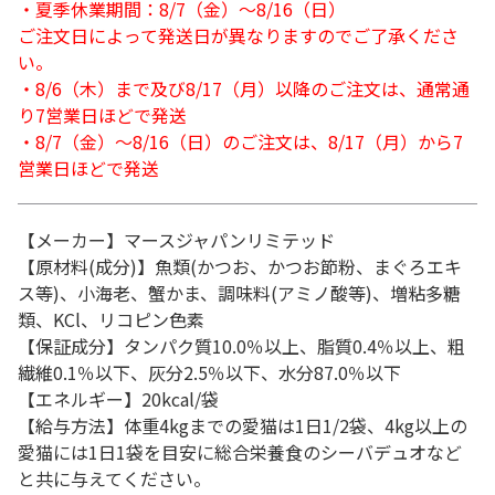
・夏季休業期間：8/7（金）～8/16（日）
ご注文日によって発送日が異なりますのでご了承くださ
い。
・8/6（木）まで及び8/17（月）以降のご注文は、通常通
り7営業日ほどで発送
・8/7（金）～8/16（日）のご注文は、8/17（月）から7
営業日ほどで発送
【メーカー】マースジャパンリミテッド
【原材料(成分)】魚類(かつお、かつお節粉、まぐろエキ
ス等)、小海老、蟹かま、調味料(アミノ酸等)、増粘多糖
類、KCl、リコピン色素
【保証成分】タンパク質10.0％以上、脂質0.4％以上、粗
繊維0.1％以下、灰分2.5％以下、水分87.0％以下
【エネルギー】20kcal/袋
【給与方法】体重4kgまでの愛猫は1日1/2袋、4kg以上の
愛猫には1日1袋を目安に総合栄養食のシーバデュオなど
と共に与えてください。