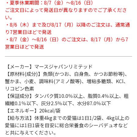
・夏季休業期間：8/7（金）～8/16（日）
ご注文日によって発送日が異なりますのでご了承くださ
い。
・8/6（木）まで及び8/17（月）以降のご注文は、通常通
り7営業日ほどで発送
・8/7（金）～8/16（日）のご注文は、8/17（月）から7
営業日ほどで発送
【メーカー】マースジャパンリミテッド
【原材料(成分)】魚類(かつお、白身魚、かつお節粉等)、
蟹かま、小麦、調味料(アミノ酸等)、増粘多糖類、KCl、
リコピン色素
【保証成分】タンパク質10.0％以上、脂質0.4％以上、粗
繊維0.1％以下、灰分2.5％以下、水分87.0％以下
【エネルギー】20kcal/袋
【給与方法】体重4kgまでの愛猫は1日1/2袋、4kg以上の
愛猫には1日1袋を目安に総合栄養食のシーバデュオなど
と共に与えてください。