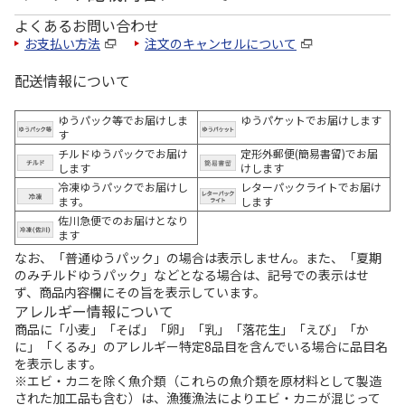
よくあるお問い合わせ
お支払い方法
注文のキャンセルについて
配送情報について
ゆうパック等でお届けしま
ゆうパケットでお届けします
す
チルドゆうパックでお届け
定形外郵便(簡易書留)でお届
します
けします
冷凍ゆうパックでお届けし
レターパックライトでお届け
ます。
します
佐川急便でのお届けとなり
ます
なお、「普通ゆうパック」の場合は表示しません。また、「夏期
のみチルドゆうパック」などとなる場合は、記号での表示はせ
ず、商品内容欄にその旨を表示しています。
アレルギー情報について
商品に「小麦」「そば」「卵」「乳」「落花生」「えび」「か
に」「くるみ」のアレルギー特定8品目を含んでいる場合に品目名
を表示します。
※エビ・カニを除く魚介類（これらの魚介類を原材料として製造
された加工品も含む）は、漁獲漁法によりエビ・カニが混じって