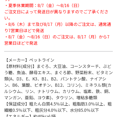
・夏季休業期間：8/7（金）～8/16（日）
ご注文日によって発送日が異なりますのでご了承くださ
い。
・8/6（木）まで及び8/17（月）以降のご注文は、通常通
り7営業日ほどで発送
・8/7（金）～8/16（日）のご注文は、8/17（月）から7
営業日ほどで発送
【メーカー】ペットライン
【原材料(成分)】まぐろ、大豆油、コーンスターチ、ぶど
う糖、魚油、酵母エキス、まぐろ節、野菜粉末、ビタミン
類(A、D3、E、K3、B1、B2、パントテン酸、ナイアシ
ン、B6、葉酸、ビオチン、B12、コリン)、ミネラル類(カ
ルシウム、リン、ナトリウム、カリウム、塩素、鉄、銅、
マンガン、亜鉛、ヨウ素)、タウリン、増粘多糖類
【保証成分】粗たん白質4.5％以上、粗脂肪3.0％以上、粗
繊維0.5％以下、粗灰分4.0％以下、水分85.0％以下
【エネルギー】約40kcal/袋