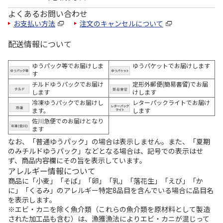
よくあるお問い合わせ
お支払い方法
注文のキャンセルについて
配送情報について
ゆうパック等でお届けしま
ゆうパケットでお届けします
す
チルドゆうパックでお届け
定形外郵便(簡易書留)でお届
します
けします
冷凍ゆうパックでお届けし
レターパックライトでお届け
ます。
します
佐川急便でのお届けとなり
ます
なお、「普通ゆうパック」の場合は表示しません。また、「夏期
のみチルドゆうパック」などとなる場合は、記号での表示はせ
ず、商品内容欄にその旨を表示しています。
アレルギー情報について
商品に「小麦」「そば」「卵」「乳」「落花生」「えび」「か
に」「くるみ」のアレルギー特定8品目を含んでいる場合に品目名
を表示します。
※エビ・カニを除く魚介類（これらの魚介類を原材料として製造
された加工品も含む）は、漁獲漁法によりエビ・カニが混じって