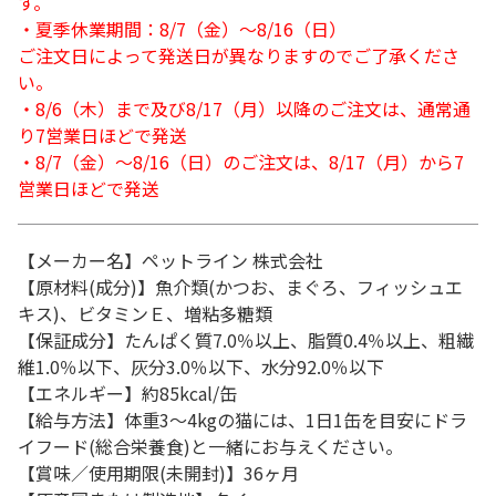
す。
・夏季休業期間：8/7（金）～8/16（日）
ご注文日によって発送日が異なりますのでご了承くださ
い。
・8/6（木）まで及び8/17（月）以降のご注文は、通常通
り7営業日ほどで発送
・8/7（金）～8/16（日）のご注文は、8/17（月）から7
営業日ほどで発送
【メーカー名】ペットライン 株式会社
【原材料(成分)】魚介類(かつお、まぐろ、フィッシュエ
キス)、ビタミンＥ、増粘多糖類
【保証成分】たんぱく質7.0％以上、脂質0.4％以上、粗繊
維1.0％以下、灰分3.0％以下、水分92.0％以下
【エネルギー】約85kcal/缶
【給与方法】体重3～4kgの猫には、1日1缶を目安にドラ
イフード(総合栄養食)と一緒にお与えください。
【賞味／使用期限(未開封)】36ヶ月