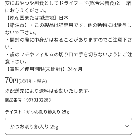
安におやつや副食としてドライフード(総合栄養食)と一緒
にお与えください。
【原産国または製造地】日本
【諸注意】・この製品は猫専用です。他の動物には給与し
ないで下さい。
・開封の際に中身がはねることがありますのでご注意下さ
い。
・袋のフチやフィルムの切り口で手を切らないようにご注
意下さい。
【賞味／使用期限(未開封)】24ヶ月
70
円
(送料別・税込)
※配送先により送料は変動いたします。
商品番号
9973132263
テイスト：かつお削り節入り 25g