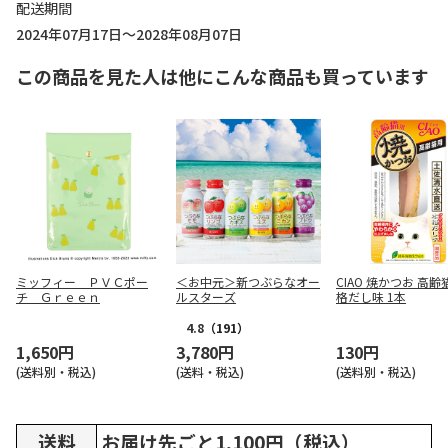
配送期間
2024年07月17日～2028年08月07日
この商品を見た人は他にこんな商品も買っています
ミッフィー ＰＶＣポー
＜お中元＞新つぶらなオー
CIAO 焼かつお 高齢
チ Ｇｒｅｅｎ
ルスターズ
格だし味 1本
4.8
（191）
1,650円
3,780円
130円
(送料別・税込)
(送料・税込)
(送料別・税込)
送料
お届け先ごと1,100円（税込）