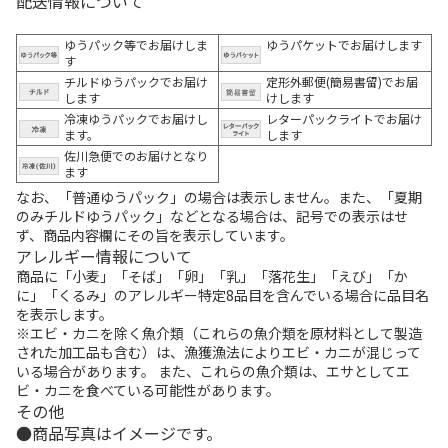
配送情報について
ゆうパック等でお届けしま
ゆうパケットでお届けします
す
チルドゆうパックでお届け
定形外郵便(簡易書留)でお届
します
けします
冷凍ゆうパックでお届けし
レターパックライトでお届け
ます。
します
佐川急便でのお届けとなり
ます
なお、「普通ゆうパック」の場合は表示しません。また、「夏期
のみチルドゆうパック」などとなる場合は、記号での表示はせ
ず、商品内容欄にその旨を表示しています。
アレルギー情報について
商品に「小麦」「そば」「卵」「乳」「落花生」「えび」「か
に」「くるみ」のアレルギー特定8品目を含んでいる場合に品目名
を表示します。
※エビ・カニを除く魚介類（これらの魚介類を原材料として製造
された加工品も含む）は、漁獲漁法によりエビ・カニが混じって
いる場合があります。 また、これらの魚介類は、エサとしてエ
ビ・カニを食べている可能性があります。
その他
商品写真はイメージです。