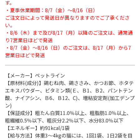
す。
・夏季休業期間：8/7（金）～8/16（日）
ご注文日によって発送日が異なりますのでご了承くださ
い。
・8/6（木）まで及び8/17（月）以降のご注文は、通常通
り7営業日ほどで発送
・8/7（金）～8/16（日）のご注文は、8/17（月）から7
営業日ほどで発送
【メーカー】ペットライン
【原材料(成分)】鶏むね肉、鶏ささみ、かつお節、ホタテ
エキスパウダー、ビタミン類(Ｅ、Ｂ1、Ｂ2、パントテン
酸、ナイアシン、Ｂ6、Ｂ12、C)、増粘安定剤(加工デンプ
ン)
【保証成分】粗たん白質11.0％以上、粗脂肪1.0％以上、
粗繊維0.5％以下、粗灰分2.2％以下、水分83.0％以下
【エネルギー】約91kcal/1袋
【給与方法】体重3～4kgの猫には、1回1袋、1日2袋を目