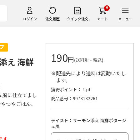
0
ログイン
注文履歴
クイック注文
カート
メニュー
190
円
添え 海鮮
(送料別・税込)
※配送先により送料は変動いたし
ます。
！
獲得ポイント： 1 pt
ュ風に仕立てまし
商品番号
9973132261
おやつやごはん、
テイスト：サーモン添え 海鮮ポタージ
ュ風
ます。