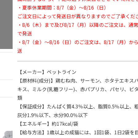
・夏季休業期間：8/7（金）～8/16（日）
ご注文日によって発送日が異なりますのでご了承くだ
・8/6（木）まで及び8/17（月）以降のご注文は、通
で発送
・8/7（金）～8/16（日）のご注文は、8/17（月）
送
【メーカー】ペットライン
【原材料(成分)】鶏むね肉、サーモン、ホタテエキス
キス、ミルク(乳糖フリー)、赤パプリカ、パセリ、ビ
類
【保証成分】たんぱく質4.3％以上、脂質0.5％以上、粗
灰分1.9％以下、水分90.0％以下
【エネルギー】約17kcal/袋
【給与方法】1歳以上の成猫には、1回1袋、1日2袋を