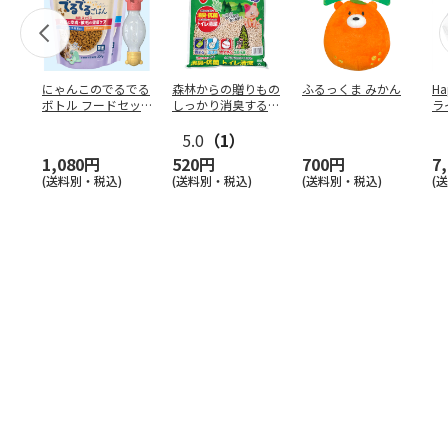
にゃんこのでるでる
森林からの贈りもの
ふるっくま みかん
Ha
ボトル フードセッ
しっかり消臭するひ
ラ
ト
のきの猫砂 7L
ー
5.0
（1）
1,080円
520円
700円
7
(送料別・税込)
(送料別・税込)
(送料別・税込)
(