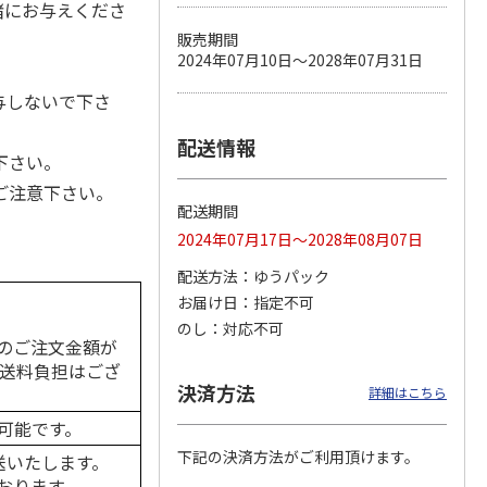
緒にお与えくださ
販売期間
2024年07月10日～2028年07月31日
カムカ
銀のスプーン パウ
ペット線香 虹のか
CIAO 香り立つクラ
与しないで下さ
ーン
チ 健康に育つ子ね
なた フルーティフ
ンキー ちゅ～る和
ン型 S
こ用 まぐろ・かつ
ローラルの香り
えBOX とりささ
…
配送情報
おに
…
下さい。
120円
590円
380円
ご注意下さい。
)
(送料別・税込)
(送料別・税込)
(送料別・税込)
配送期間
2024年07月17日～2028年08月07日
配送方法
ゆうパック
お届け日
指定不可
のし
対応不可
のご注文金額が
の送料負担はござ
決済方法
詳細はこちら
可能です。
下記の決済方法がご利用頂けます。
送いたします。
おります。