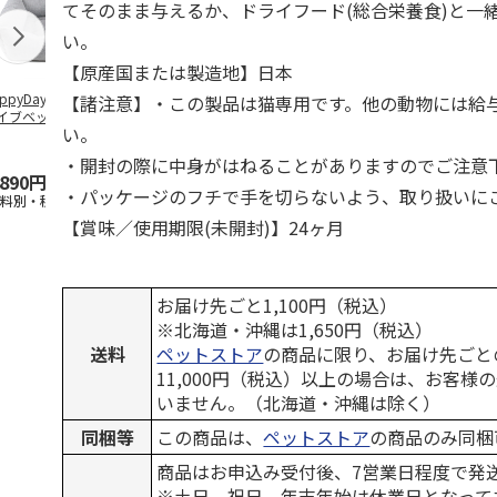
てそのまま与えるか、ドライフード(総合栄養食)と一
い。
【原産国または製造地】日本
ppyDays 2wayド
獣医師開発 ニオイ
デオトイレ 飛び散
無添加良品 
【諸注意】・この製品は猫専用です。他の動物には給
イブベッド グレ
をとる砂専用 猫ト
らない消臭・抗菌サ
ムデンタルコ
い。
イレ ナチュラルグ
ンド 4L
ぐるぐるボー
レー
…
・開封の際に中身がはねることがありますのでご注意
,890円
1,550円
1,320円
470円
・パッケージのフチで手を切らないよう、取り扱いに
送料別・税込)
(送料別・税込)
(送料別・税込)
(送料別・税込
【賞味／使用期限(未開封)】24ヶ月
お届け先ごと1,100円（税込）
※北海道・沖縄は1,650円（税込）
送料
ペットストア
の商品に限り、お届け先ごと
11,000円（税込）以上の場合は、お客様
いません。（北海道・沖縄は除く）
同梱等
この商品は、
ペットストア
の商品のみ同梱
商品はお申込み受付後、7営業日程度で発
※土日、祝日、年末年始は休業日となって