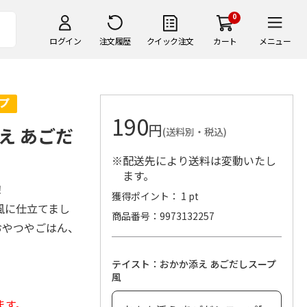
0
ログイン
注文履歴
クイック注文
カート
メニュー
190
円
え あごだ
(送料別・税込)
※配送先により送料は変動いたし
ます。
！
獲得ポイント： 1 pt
風に仕立てまし
商品番号
9973132257
おやつやごはん、
テイスト：おかか添え あごだしスープ
風
ます。