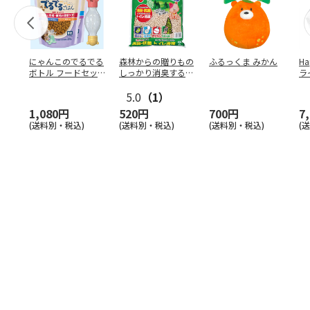
にゃんこのでるでる
森林からの贈りもの
ふるっくま みかん
Ha
ボトル フードセッ
しっかり消臭するひ
ラ
ト
のきの猫砂 7L
ー
5.0
（1）
1,080円
520円
700円
7
(送料別・税込)
(送料別・税込)
(送料別・税込)
(