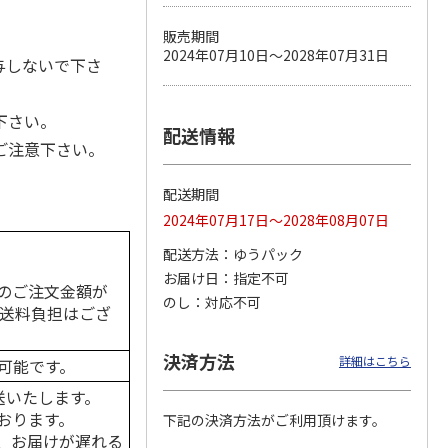
販売期間
2024年07月10日～2028年07月31日
与しないで下さ
カムカ
銀のスプーン パウ
ペット線香 虹のか
CIAO 香り立つクラ
ーン
チ 健康に育つ子ね
なた フルーティフ
ンキー ちゅ～る和
下さい。
ン型 S
こ用 まぐろ・かつ
ローラルの香り
えBOX とりささ
…
配送情報
おに
…
ご注意下さい。
120円
590円
380円
)
(送料別・税込)
(送料別・税込)
(送料別・税込)
配送期間
2024年07月17日～2028年08月07日
配送方法
ゆうパック
お届け日
指定不可
のご注文金額が
のし
対応不可
の送料負担はござ
決済方法
詳細はこちら
可能です。
送いたします。
おります。
下記の決済方法がご利用頂けます。
、お届けが遅れる