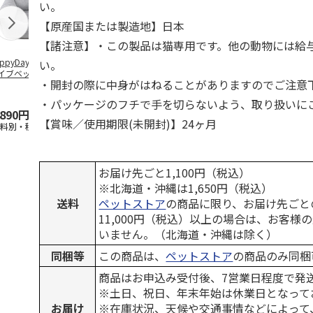
い。
【原産国または製造地】日本
【諸注意】・この製品は猫専用です。他の動物には給
ppyDays 2wayド
獣医師開発 ニオイ
デオトイレ 飛び散
無添加良品 
い。
イブベッド グレ
をとる砂専用 猫ト
らない消臭・抗菌サ
ムデンタルコ
・開封の際に中身がはねることがありますのでご注意
イレ ナチュラルグ
ンド 4L
ぐるぐるボー
レー
…
・パッケージのフチで手を切らないよう、取り扱いに
,890円
1,550円
1,320円
470円
【賞味／使用期限(未開封)】24ヶ月
送料別・税込)
(送料別・税込)
(送料別・税込)
(送料別・税込
お届け先ごと1,100円（税込）
※北海道・沖縄は1,650円（税込）
送料
ペットストア
の商品に限り、お届け先ごと
11,000円（税込）以上の場合は、お客様
いません。（北海道・沖縄は除く）
同梱等
この商品は、
ペットストア
の商品のみ同梱
商品はお申込み受付後、7営業日程度で発
※土日、祝日、年末年始は休業日となって
お届け
※在庫状況、天候や交通事情などによって