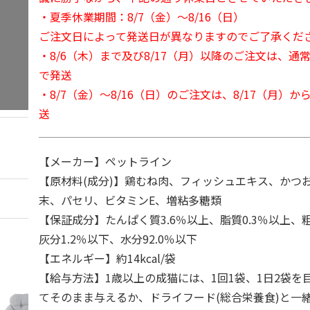
・夏季休業期間：8/7（金）～8/16（日）
ご注文日によって発送日が異なりますのでご了承くだ
・8/6（木）まで及び8/17（月）以降のご注文は、通
で発送
・8/7（金）～8/16（日）のご注文は、8/17（月）
送
【メーカー】ペットライン
【原材料(成分)】鶏むね肉、フィッシュエキス、かつ
末、パセリ、ビタミンE、増粘多糖類
【保証成分】たんぱく質3.6％以上、脂質0.3％以上、粗
灰分1.2％以下、水分92.0％以下
【エネルギー】約14kcal/袋
【給与方法】1歳以上の成猫には、1回1袋、1日2袋を
てそのまま与えるか、ドライフード(総合栄養食)と一