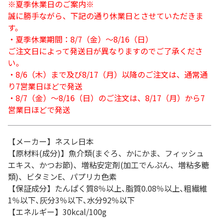
※夏季休業日のご案内※
誠に勝手ながら、下記の通り休業日とさせていただきま
す。
・夏季休業期間：8/7（金）～8/16（日）
ご注文日によって発送日が異なりますのでご了承くださ
い。
・8/6（木）まで及び8/17（月）以降のご注文は、通常通
り7営業日ほどで発送
・8/7（金）～8/16（日）のご注文は、8/17（月）から7
営業日ほどで発送
【メーカー】ネスレ日本
【原材料(成分)】魚介類(まぐろ、かにかま、フィッシュ
エキス、かつお節)、増粘安定剤(加工でんぷん、増粘多糖
類)、ビタミンE、パプリカ色素
【保証成分】たんぱく質8％以上､脂質0.08％以上､粗繊維
1％以下､灰分3％以下､水分92％以下
【エネルギー】30kcal/100g