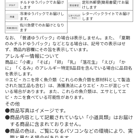
チルドゆうパックでお届け
定形外郵便(簡易書留)でお届
します
けします
冷凍ゆうパックでお届けし
レターパックライトでお届け
ます。
します
佐川急便でのお届けとなり
ます
なお、「普通ゆうパック」の場合は表示しません。また、「夏期
のみチルドゆうパック」などとなる場合は、記号での表示はせ
ず、商品内容欄にその旨を表示しています。
アレルギー情報について
商品に「小麦」「そば」「卵」「乳」「落花生」「えび」「か
に」「くるみ」のアレルギー特定8品目を含んでいる場合に品目名
を表示します。
※エビ・カニを除く魚介類（これらの魚介類を原材料として製造
された加工品も含む）は、漁獲漁法によりエビ・カニが混じって
いる場合があります。 また、これらの魚介類は、エサとしてエ
ビ・カニを食べている可能性があります。
その他
商品写真はイメージです。
商品内容として記載されていない「小道具類」はお届け
する商品に含まれておりません。
商品の色は、ご覧になるパソコンなどの環境により、実
際と異なる場合があります。