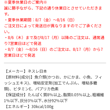
※夏季休業日のご案内※
誠に勝手ながら、下記の通り休業日とさせていただきま
す。
・夏季休業期間：8/7（金）～8/16（日）
ご注文日によって発送日が異なりますのでご了承くださ
い。
・8/6（木）まで及び8/17（月）以降のご注文は、通常通
り7営業日ほどで発送
・8/7（金）～8/16（日）のご注文は、8/17（月）から7
営業日ほどで発送
【メーカー】ネスレ日本
【原材料(成分)】魚介類(かつお、かにかま、小魚、フィ
ッシュエキス)、増粘安定剤(加工でんぷん、増粘多糖
類)、ビタミンE、パプリカ色素
【保証成分】たんぱく質8％以上､脂質0.05％以上､粗繊維
1％以下､灰分3％以下､水分92％以下
【エネルギー】30kcal/100g