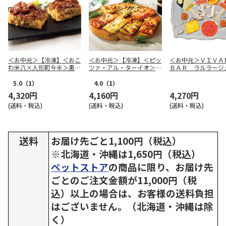
＜お中元＞【冷凍】＜おこ
＜お中元＞【冷凍】＜ピッ
＜お中元＞ＶＩＶ
わ米八×人形町今半＞黒毛
ツァ・アル・ターイオ＞ロ
ＢＡＲ ラルラージ
和牛のすき焼きおこわＡ
ーマの四角いピッツァ７枚
セット
5.0
（1）
4.0
（1）
4,320円
4,160円
4,270円
(送料・税込)
(送料・税込)
(送料・税込)
送料
お届け先ごと1,100円（税込）
※北海道・沖縄は1,650円（税込）
ペットストア
の商品に限り、お届け先
ごとのご注文金額が11,000円（税
込）以上の場合は、お客様の送料負担
はございません。（北海道・沖縄は除
く）