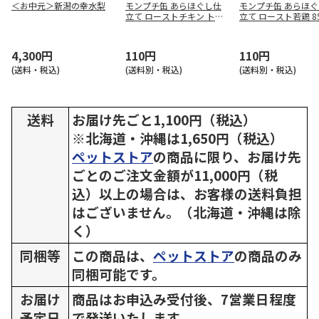
＜お中元＞新潟の幸水梨
モンプチ缶 あらほぐし仕
モンプチ缶 あらほ
立て ローストチキン トマ
立て ロースト若鶏 8
ト入り 85g
4,300円
110円
110円
(送料・税込)
(送料別・税込)
(送料別・税込)
送料
お届け先ごと1,100円（税込）
※北海道・沖縄は1,650円（税込）
ペットストア
の商品に限り、お届け先
ごとのご注文金額が11,000円（税
込）以上の場合は、お客様の送料負担
はございません。（北海道・沖縄は除
く）
同梱等
この商品は、
ペットストア
の商品のみ
同梱可能です。
お届け
商品はお申込み受付後、7営業日程度
予定日
で発送いたします。