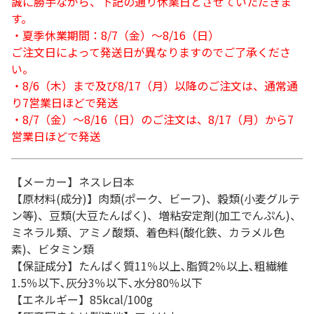
誠に勝手ながら、下記の通り休業日とさせていただきま
す。
・夏季休業期間：8/7（金）～8/16（日）
ご注文日によって発送日が異なりますのでご了承くださ
い。
・8/6（木）まで及び8/17（月）以降のご注文は、通常通
り7営業日ほどで発送
・8/7（金）～8/16（日）のご注文は、8/17（月）から7
営業日ほどで発送
【メーカー】ネスレ日本
【原材料(成分)】肉類(ポーク、ビーフ)、穀類(小麦グルテ
ン等)、豆類(大豆たんぱく)、増粘安定剤(加工でんぷん)、
ミネラル類、アミノ酸類、着色料(酸化鉄、カラメル色
素)、ビタミン類
【保証成分】たんぱく質11％以上､脂質2％以上､粗繊維
1.5％以下､灰分3％以下､水分80％以下
【エネルギー】85kcal/100g