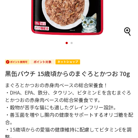
1
2
黒缶パウチ 15歳頃からのまぐろとかつお 70g
まぐろとかつおの赤身肉ベースの総合栄養食！
・DHA、EPA、鉄分、タウリン、ビタミンＥを含むまぐろ
とかつおの赤身肉ベースの総合栄養食です。
・穀物が苦手な猫にも適したグレインフリー設計。
・善玉菌を増やし腸内の健康をサポートするオリゴ糖を配
合。
・15歳頃からの愛猫の健康維持に配慮してビタミンEを調
整。