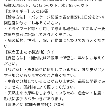
繊維0.1％以下、灰分3.5％以下、水分82.0％以下
【エネルギー】56kcal/袋
【給与方法】・パッケージ記載の表を目安に1日分を2～4
回程度に分けてお与えください。
・ドライフード等と併用して与える場合は、エネルギー要
求量を参考に計算してお与えください。
・猫の種類、性別、月齢、運動量に合わせてお与えくださ
い。
【原産国または製造地】タイ
【保管方法】・開封後は冷蔵庫で保管し、早めにお与えく
ださい。
【諸注意】・魚を原料に使用しているため、骨や皮が混入
する場合がありますのでご注意ください。
・中身が分離していることがありますが、品質に問題はあ
りません。開封前によく振ってください。
・天然由来の原料をしようしているため、色合い・粘度・
形状に多少のバラつきがあります。
【賞味／使用期限(未開封)】730日