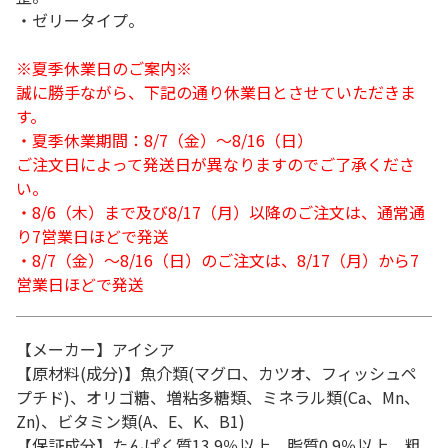
・ゼリータイプ。
※夏季休業日のご案内※
誠に勝手ながら、下記の通り休業日とさせていただきま
す。
・夏季休業期間：8/7（金）～8/16（日）
ご注文日によって発送日が異なりますのでご了承くださ
い。
・8/6（木）まで及び8/17（月）以降のご注文は、通常通
り7営業日ほどで発送
・8/7（金）～8/16（日）のご注文は、8/17（月）から7
営業日ほどで発送
【メーカー】アイシア
【原材料(成分)】魚介類(マグロ、カツオ、フィッシュペ
プチド)、オリゴ糖、増粘多糖類、ミネラル類(Ca、Mn、
Zn)、ビタミン類(A、E、K、B1)
【保証成分】たんぱく質13.9％以上、脂質0.9％以上、粗