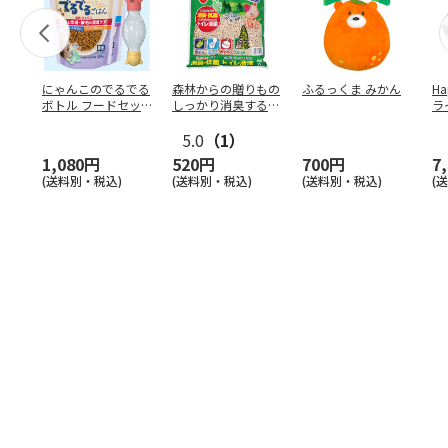
にゃんこのでるでる
森林からの贈りもの
ふるっくま みかん
Ha
ボトル フードセッ
しっかり消臭するひ
ラ
ト
のきの猫砂 7L
ー
5.0
（1）
1,080円
520円
700円
7
(送料別・税込)
(送料別・税込)
(送料別・税込)
(