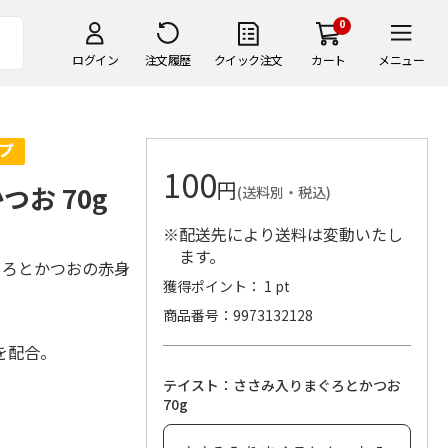
0
ログイン
注文履歴
クイック注文
カート
メニュー
100
円
お 70g
(送料別・税込)
※配送先により送料は変動いたし
ます。
ぐろとかつおの赤身
獲得ポイント： 1 pt
商品番号
9973132128
を配合。
テイスト：ささみ入りまぐろとかつお
70g