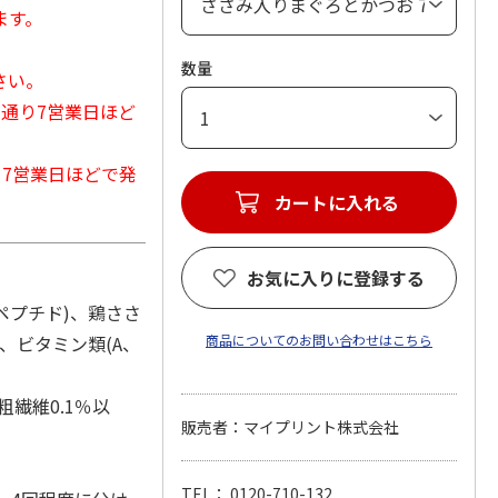
ます。
数量
さい。
常通り7営業日ほど
から7営業日ほどで発
カートに入れる
お気に入りに登録する
ペプチド)、鶏ささ
)、ビタミン類(A、
商品についてのお問い合わせはこちら
粗繊維0.1％以
販売者：マイプリント株式会社
TEL： 0120-710-132