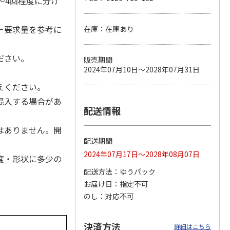
～4回程度に分け
ー要求量を参考に
在庫：在庫あり
カムカ
銀のスプーン パウ
ペット線香 虹のか
CIAO 香り立つクラ
ーン
チ 健康に育つ子ね
なた フルーティフ
ンキー ちゅ～る和
ださい。
販売期間
ン型 S
こ用 まぐろ・かつ
ローラルの香り
えBOX とりささ
…
2024年07月10日～2028年07月31日
おに
…
120円
590円
380円
えください。
)
(送料別・税込)
(送料別・税込)
(送料別・税込)
混入する場合があ
配送情報
はありません。開
配送期間
2024年07月17日～2028年08月07日
度・形状に多少の
配送方法
ゆうパック
お届け日
指定不可
のし
対応不可
決済方法
詳細はこちら