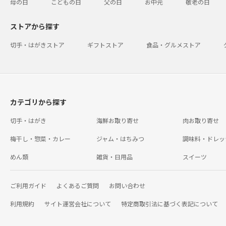
母の日
こどもの日
父の日
お中元
敬老の日
ストアから探す
切手・はがきストア
ギフトストア
食品・グルメストア
カテゴリから探す
切手・はがき
海鮮お取り寄せ
肉お取り寄せ
梅干し・惣菜・カレー
ジャム・はちみつ
調味料・ドレッ
めん類
雑貨・日用品
スイーツ
ご利用ガイド
よくあるご質問
お問い合わせ
利用規約
サイト運営会社について
特定商取引法に基づく表記について