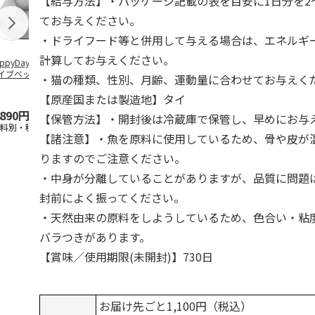
【給与方法】・パッケージ記載の表を目安に1日分を2
てお与えください。
・ドライフード等と併用して与える場合は、エネルギ
計算してお与えください。
ppyDays 2wayド
獣医師開発 ニオイ
デオトイレ 飛び散
無添加良品 
イブベッド グレ
をとる砂専用 猫ト
らない消臭・抗菌サ
ムデンタルコ
・猫の種類、性別、月齢、運動量に合わせてお与えく
イレ ナチュラルグ
ンド 4L
ぐるぐるボー
レー
…
【原産国または製造地】タイ
,890円
1,550円
1,320円
470円
【保管方法】・開封後は冷蔵庫で保管し、早めにお与
送料別・税込)
(送料別・税込)
(送料別・税込)
(送料別・税込
【諸注意】・魚を原料に使用しているため、骨や皮が
りますのでご注意ください。
・中身が分離していることがありますが、品質に問題
封前によく振ってください。
・天然由来の原料をしようしているため、色合い・粘
バラつきがあります。
【賞味／使用期限(未開封)】730日
お届け先ごと1,100円（税込）