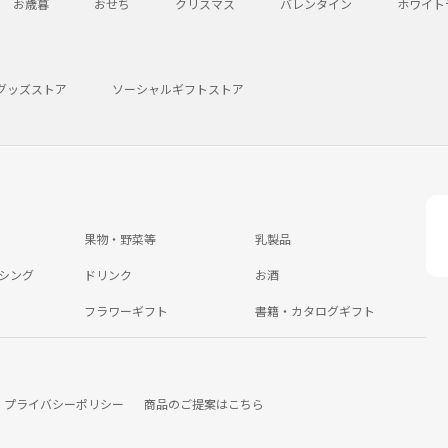
お歳暮
おせち
クリスマス
バレンタイン
ホワイト
グッズストア
ソーシャルギフトストア
果物・野菜等
乳製品
シング
ドリンク
お酒
フラワーギフト
書籍・カタログギフト
プライバシーポリシー
商品のご提案はこちら